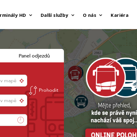
rminály HD
Další služby
O nás
Kariéra
Panel odjezdů
Prohodit