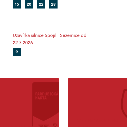
15
20
22
28
Uzavírka silnice Spojil - Sezemice od
22.7.2026
9
Virtuální Pardubická kar