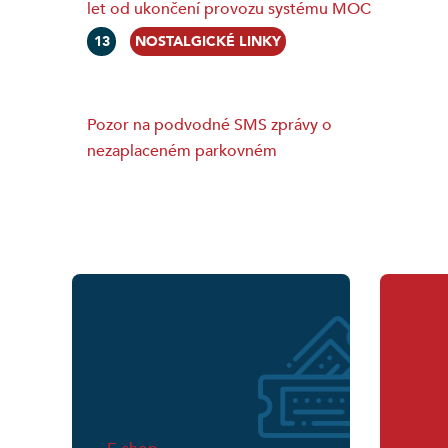
let od ukončení provozu systému MOC
13
NOSTALGICKÉ LINKY
Pozor na podvodné SMS zprávy o
nezaplaceném parkovném