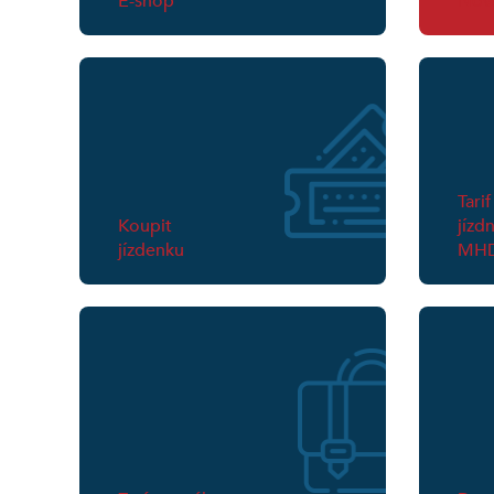
E-shop
Nová
Tarif
Koupit
jízd
jízdenku
MH