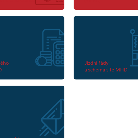
 Pardubická karta
(VIPKA)
ného
Jízdní řády
D
a schéma sítě MHD