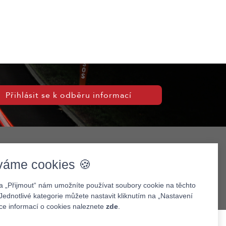
Přihlásit se k odběru informací
váme cookies 🍪
na „Přijmout“ nám umožníte používat soubory cookie na těchto
Jednotlivé kategorie můžete nastavit kliknutím na „Nastavení
íce informací o cookies naleznete
zde
.