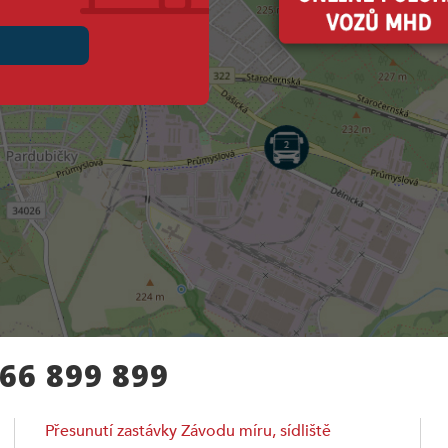
466 899 899
Přesunutí zastávky Závodu míru, sídliště