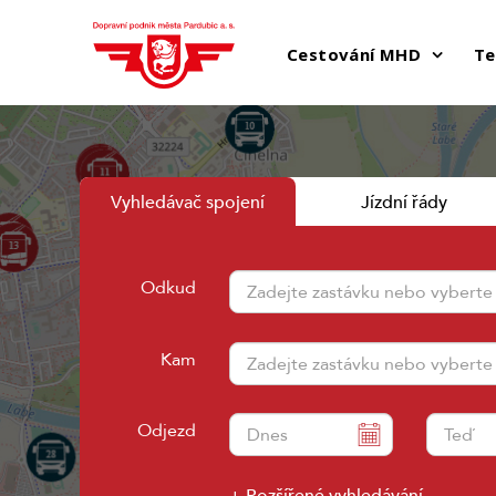
Cestování MHD
Te
Vyhledávač spojení
Jízdní řády
Odkud
Kam
Odjezd