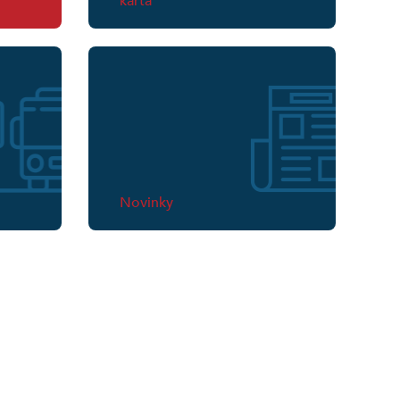
karta
Novinky