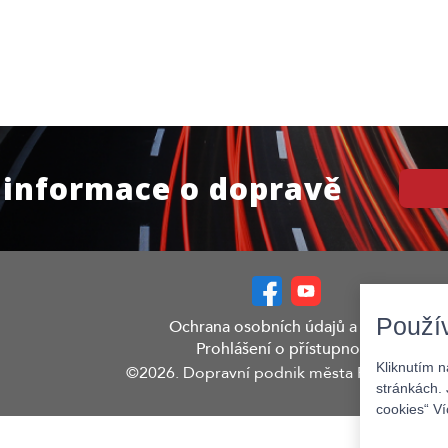
 informace o dopravě
Použí
Ochrana osobních údajů a GDPR
Prohlášení o přístupnosti
Kliknutím 
©2026. Dopravní podnik města Pardubic a.s.
stránkách. 
cookies“ V