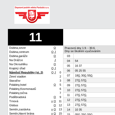
11
Dubina,sever
Q
Pracovní dny 1.9. - 30.6.
Dny se školním vyučováním
Dubina,centrum
Q
J
Dubina,garáže
Q
03
Na Drážce
J
04
54
Na Okrouhlíku
Q
05
16 37
Krajský úřad
Q
J
06
05 25 55
Náměstí Republiky (st. 2)
Q
J
0
07
18
G
30
G
55
G
Zimní stadion
2
08
27
G
57
G
Stavařov
3
Polabiny,hotel
Q
5
09
27
G
57
G
Polabiny,Kosmonautů
6
10
27
G
57
G
Polabiny,točna
7
11
27
G
57
G
Poděbradská
Q
9
12
27
G
57
G
Trnová
x
Q
11
13
27
G
57
G
Globus
Q
12
Semtín,zastávka
x
Q
13
14
10 35
Semtín,hlavní brána
x
Q
15
15
05
G
25
G
55
G