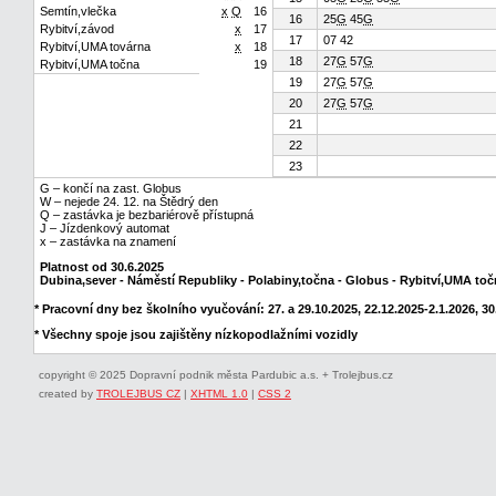
Semtín,vlečka
x
Q
16
16
25
G
45
G
Rybitví,závod
x
17
17
07 42
Rybitví,UMA továrna
x
18
18
27
G
57
G
Rybitví,UMA točna
19
19
27
G
57
G
20
27
G
57
G
21
22
23
G – končí na zast. Globus
W – nejede 24. 12. na Štědrý den
Q – zastávka je bezbariérově přístupná
J – Jízdenkový automat
x – zastávka na znamení
Platnost od 30.6.2025
Dubina,sever - Náměstí Republiky - Polabiny,točna - Globus - Rybitví,UMA to
* Pracovní dny bez školního vyučování: 27. a 29.10.2025, 22.12.2025-2.1.2026, 30.
* Všechny spoje jsou zajištěny nízkopodlažními vozidly
copyright © 2025 Dopravní podnik města Pardubic a.s. + Trolejbus.cz
created by
TROLEJBUS CZ
|
XHTML 1.0
|
CSS 2