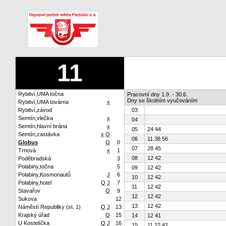
11
Rybitví,UMA točna
Pracovní dny 1.9. - 30.6.
Dny se školním vyučováním
Rybitví,UMA továrna
x
Rybitví,závod
03
Semtín,vlečka
x
04
Semtín,hlavní brána
x
05
24 44
Semtín,zastávka
x
Q
06
11 38 56
Globus
Q
0
07
28 45
Trnová
x
1
08
12 42
Poděbradská
3
Polabiny,točna
5
09
12 42
Polabiny,Kosmonautů
J
6
10
12 42
Polabiny,hotel
Q
J
7
11
12 42
Stavařov
Q
9
12
12 42
Sukova
12
13
12 42
Náměstí Republiky (st. 1)
Q
J
13
Krajský úřad
Q
15
14
12 41
U Kostelíčka
Q
J
16
15
11 22 42