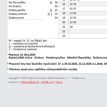
Na Okrouhlíku
Q
18
16
12 42
Na Drážce
20
17
02 37
Dubina,garáže
Q
22
18
13 42
Dubina,centrum
Q
J
23
Dubina,sever
24
19
12 42
20
12 42
21
10
22
23
W – nejede 24. 12. na Štědrý den
x – zastávka na znamení
Q – zastávka je bezbariérově přístupná
J – Jízdenkový automat
Platnost od 30.6.2025
Rybitví,UMA točna - Globus - Polabiny,točna - Náměstí Republiky - Dubina,se
* Pracovní dny bez školního vyučování: 27. a 29.10.2025, 22.12.2025-2.1.2026, 30.
* Všechny spoje jsou zajištěny nízkopodlažními vozidly
copyright © 2025 Dopravní podnik města Pardubic a.s. + Trolejbus.cz
created by
TROLEJBUS CZ
|
XHTML 1.0
|
CSS 2