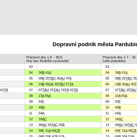
Dopravní podnik města Pardubic
Pracovní dny 1.9. - 30.6.
Pracovní dny 1.7. - 31.
Dny bez školního vyučování
Letní prázdniny
03
03
04
36
B
41
A
04
36
B
41
A
05
08
B
25
T
B
U
35
A
U
47
K
05
08
B
25
T
B
U
35
06
19
B
30
U
K
40
T
B
U
57
T
A
06
19
B
30
A
U
40
T
42
T
B
07
07
T
B
U
25
T
A
U
29
T
B
42
T
B
07
07
T
B
U
25
T
A
U
08
23
A
55
A
08
23
A
55
A
09
50
F
09
50
F
10
40
B
10
40
B
11
04
A
11
04
A
12
18
A
C
12
18
A
C
13
06
A
U
26
T
A
C
55
B
13
06
A
U
26
T
A
C
5
14
09
F
31
A
40
C
B
14
09
F
31
A
40
C
B
15
06
B
20
K
47
B
57
A
15
06
B
20
K
52
A