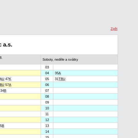
Zpět
 a.s.
8.
Soboty, neděle a svátky
03
04
35
A
A
U
47
K
05
31
T
B
U
B
U
57
A
06
34
B
07
08
09
10
11
12
5
B
13
14
15