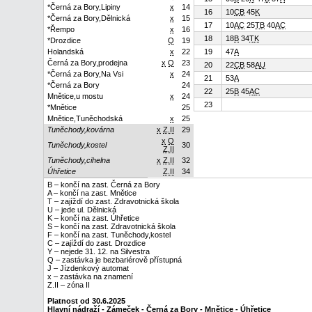
*Černá za Bory,Lipiny
x
14
16
10
C
B
45
K
*Černá za Bory,Dělnická
x
15
17
10
A
C
25
T
B
40
A
C
*Řempo
x
16
18
18
B
34
T
K
*Drozdice
Q
19
Holandská
x
22
19
47
A
Černá za Bory,prodejna
x
Q
23
20
22
C
B
58
A
U
*Černá za Bory,Na Vsi
x
24
21
53
A
*Černá za Bory
24
22
25
B
45
A
C
Mnětice,u mostu
x
24
23
*Mnětice
25
Mnětice,Tuněchodská
x
25
Tuněchody,kovárna
x
Z.II
29
x
Q
Tuněchody,kostel
30
Z.II
Tuněchody,cihelna
x
Z.II
32
Úhřetice
Z.II
34
B – končí na zast. Černá za Bory
A – končí na zast. Mnětice
T – zajíždí do zast. Zdravotnická škola
U – jede ul. Dělnická
K – končí na zast. Úhřetice
S – končí na zast. Zdravotnická škola
F – končí na zast. Tuněchody,kostel
C – zajíždí do zast. Drozdice
Y – nejede 31. 12. na Silvestra
Q – zastávka je bezbariérově přístupná
J – Jízdenkový automat
x – zastávka na znamení
Z.II – zóna II
Platnost od 30.6.2025
Hlavní nádraží - Zámeček - Černá za Bory - Mnětice - Úhřetice