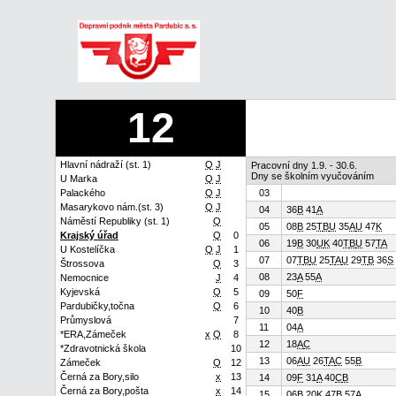
12
Hlavní nádraží (st. 1)
Q
J
Pracovní dny 1.9. - 30.6.
Dny se školním vyučováním
U Marka
Q
J
Palackého
Q
J
03
Masarykovo nám.(st. 3)
Q
J
04
36
B
41
A
Náměstí Republiky (st. 1)
Q
05
08
B
25
T
B
U
35
A
U
47
K
Krajský úřad
Q
0
06
19
B
30
U
K
40
T
B
U
57
T
A
U Kostelíčka
Q
J
1
07
07
T
B
U
25
T
A
U
29
T
B
36
S
Štrossova
Q
3
08
23
A
55
A
Nemocnice
J
4
Kyjevská
Q
5
09
50
F
Pardubičky,točna
Q
6
10
40
B
Průmyslová
7
11
04
A
*ERA,Zámeček
x
Q
8
12
18
A
C
*Zdravotnická škola
10
13
06
A
U
26
T
A
C
55
B
Zámeček
Q
12
Černá za Bory,silo
x
13
14
09
F
31
A
40
C
B
Černá za Bory,pošta
x
14
15
06
B
20
K
47
B
57
A