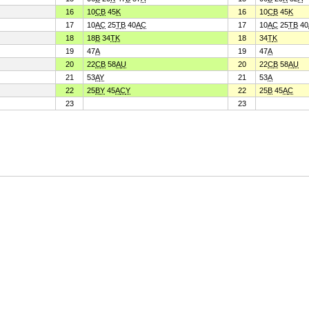
16
10
C
B
45
K
16
10
C
B
45
K
17
10
A
C
25
T
B
40
A
C
17
10
A
C
25
T
B
40
18
18
B
34
T
K
18
34
T
K
19
47
A
19
47
A
20
22
C
B
58
A
U
20
22
C
B
58
A
U
21
53
A
Y
21
53
A
22
25
B
Y
45
A
C
Y
22
25
B
45
A
C
23
23