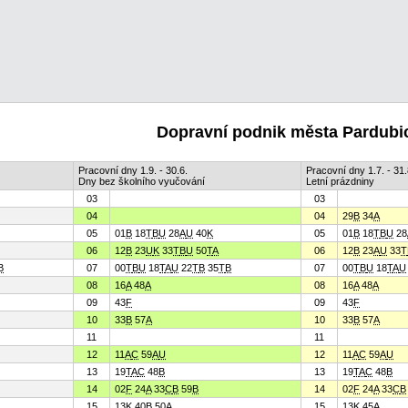
Dopravní podnik města Pardubic
Pracovní dny 1.9. - 30.6.
Pracovní dny 1.7. - 31.
Dny bez školního vyučování
Letní prázdniny
03
03
04
04
29
B
34
A
05
01
B
18
T
B
U
28
A
U
40
K
05
01
B
18
T
B
U
28
06
12
B
23
U
K
33
T
B
U
50
T
A
06
12
B
23
A
U
33
T
B
07
00
T
B
U
18
T
A
U
22
T
B
35
T
B
07
00
T
B
U
18
T
A
U
08
16
A
48
A
08
16
A
48
A
09
43
F
09
43
F
10
33
B
57
A
10
33
B
57
A
11
11
12
11
A
C
59
A
U
12
11
A
C
59
A
U
13
19
T
A
C
48
B
13
19
T
A
C
48
B
14
02
F
24
A
33
C
B
59
B
14
02
F
24
A
33
C
B
15
13
K
40
B
50
A
15
13
K
45
A