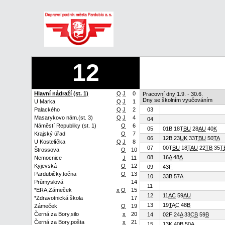
12
Hlavní nádraží (st. 1)
Q
J
0
Pracovní dny 1.9. - 30.6.
Dny se školním vyučováním
U Marka
Q
J
1
Palackého
Q
J
2
03
Masarykovo nám.(st. 3)
Q
J
4
04
Náměstí Republiky (st. 1)
Q
6
05
01
B
18
T
B
U
28
A
U
40
K
Krajský úřad
Q
7
06
12
B
23
U
K
33
T
B
U
50
T
A
U Kostelíčka
Q
J
8
07
00
T
B
U
18
T
A
U
22
T
B
35
T
Štrossova
Q
10
08
16
A
48
A
Nemocnice
J
11
Kyjevská
Q
12
09
43
F
Pardubičky,točna
Q
13
10
33
B
57
A
Průmyslová
14
11
*ERA,Zámeček
x
Q
15
12
11
A
C
59
A
U
*Zdravotnická škola
17
13
19
T
A
C
48
B
Zámeček
Q
19
Černá za Bory,silo
x
20
14
02
F
24
A
33
C
B
59
B
Černá za Bory,pošta
x
21
15
13
K
40
B
50
A