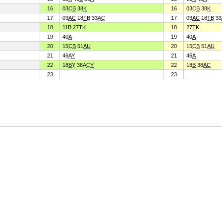
16
03
C
B
38
K
16
03
C
B
38
K
17
03
A
C
18
T
B
33
A
C
17
03
A
C
18
T
B
33
18
11
B
27
T
K
18
27
T
K
19
40
A
19
40
A
20
15
C
B
51
A
U
20
15
C
B
51
A
U
21
46
A
Y
21
46
A
22
18
B
Y
38
A
C
Y
22
18
B
38
A
C
23
23