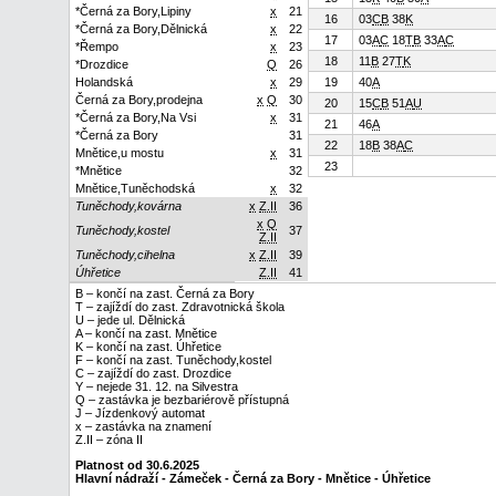
*Černá za Bory,Lipiny
x
21
16
03
C
B
38
K
*Černá za Bory,Dělnická
x
22
17
03
A
C
18
T
B
33
A
C
*Řempo
x
23
18
11
B
27
T
K
*Drozdice
Q
26
Holandská
x
29
19
40
A
Černá za Bory,prodejna
x
Q
30
20
15
C
B
51
A
U
*Černá za Bory,Na Vsi
x
31
21
46
A
*Černá za Bory
31
22
18
B
38
A
C
Mnětice,u mostu
x
31
23
*Mnětice
32
Mnětice,Tuněchodská
x
32
Tuněchody,kovárna
x
Z.II
36
x
Q
Tuněchody,kostel
37
Z.II
Tuněchody,cihelna
x
Z.II
39
Úhřetice
Z.II
41
B – končí na zast. Černá za Bory
T – zajíždí do zast. Zdravotnická škola
U – jede ul. Dělnická
A – končí na zast. Mnětice
K – končí na zast. Úhřetice
F – končí na zast. Tuněchody,kostel
C – zajíždí do zast. Drozdice
Y – nejede 31. 12. na Silvestra
Q – zastávka je bezbariérově přístupná
J – Jízdenkový automat
x – zastávka na znamení
Z.II – zóna II
Platnost od 30.6.2025
Hlavní nádraží - Zámeček - Černá za Bory - Mnětice - Úhřetice