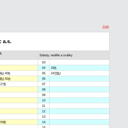
Zpět
 a.s.
8.
Soboty, neděle a svátky
03
04
28
A
A
U
40
K
05
24
T
B
U
B
U
50
A
06
27
B
07
08
09
10
11
12
13
59
B
14
15