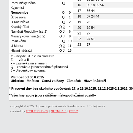
Pardubičky,točna
Q
16
09 18 35 54
Kyjevská
17
36 44
Nemocnice
Q
0
18
07 24 44
Štrossova
Q
1
U Kostelíčka
Q
2
19
23
Krajský úřad
Q
J
4
20
19 54
Náměstí Republiky (st. 2)
Q
J
6
21
27
Masarykovo nám.(st. 2)
Q
J
8
22
24 51
Palackého
Q
10
23
17
U Marka
Q
J
11
Hlavní nádraží
Q
J
13
Y – nejede 31. 12. na Silvestra
Z.II – zóna II
x – zastávka na znamení
Q – zastávka je bezbariérově přístupná
J – Jízdenkový automat
Platnost od 30.6.2025
Úhřetice - Mnětice - Černá za Bory - Zámeček - Hlavní nádraží
* Pracovní dny bez školního vyučování: 27. a 29.10.2025, 22.12.2025-2.1.2026, 30.
* Všechny spoje jsou zajištěny nízkopodlažními vozidly
copyright © 2025 Dopravní podnik města Pardubic a.s. + Trolejbus.cz
created by
TROLEJBUS CZ
|
XHTML 1.0
|
CSS 2