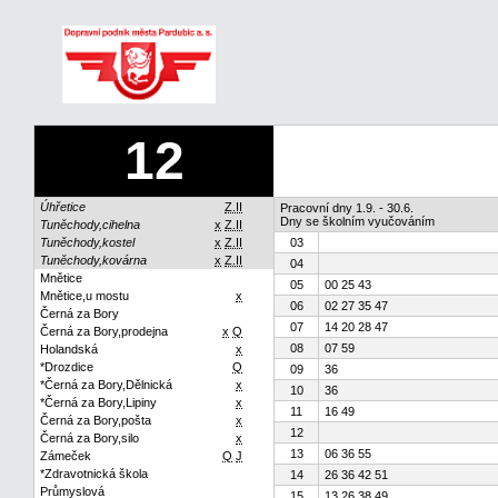
12
Úhřetice
Z.II
Pracovní dny 1.9. - 30.6.
Dny se školním vyučováním
Tuněchody,cihelna
x
Z.II
Tuněchody,kostel
x
Z.II
03
Tuněchody,kovárna
x
Z.II
04
Mnětice
05
00 25 43
Mnětice,u mostu
x
06
02 27 35 47
Černá za Bory
07
14 20 28 47
Černá za Bory,prodejna
x
Q
08
07 59
Holandská
x
*Drozdice
Q
09
36
*Černá za Bory,Dělnická
x
10
36
*Černá za Bory,Lipiny
x
11
16 49
Černá za Bory,pošta
x
12
Černá za Bory,silo
x
13
06 36 55
Zámeček
Q
J
*Zdravotnická škola
14
26 36 42 51
Průmyslová
15
13 26 38 49