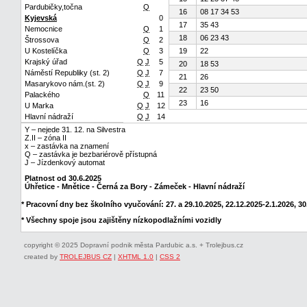
Pardubičky,točna
Q
16
08 17 34 53
Kyjevská
0
17
35 43
Nemocnice
Q
1
18
06 23 43
Štrossova
Q
2
U Kostelíčka
Q
3
19
22
Krajský úřad
Q
J
5
20
18 53
Náměstí Republiky (st. 2)
Q
J
7
21
26
Masarykovo nám.(st. 2)
Q
J
9
22
23 50
Palackého
Q
11
23
16
U Marka
Q
J
12
Hlavní nádraží
Q
J
14
Y – nejede 31. 12. na Silvestra
Z.II – zóna II
x – zastávka na znamení
Q – zastávka je bezbariérově přístupná
J – Jízdenkový automat
Platnost od 30.6.2025
Úhřetice - Mnětice - Černá za Bory - Zámeček - Hlavní nádraží
* Pracovní dny bez školního vyučování: 27. a 29.10.2025, 22.12.2025-2.1.2026, 30.
* Všechny spoje jsou zajištěny nízkopodlažními vozidly
copyright © 2025 Dopravní podnik města Pardubic a.s. + Trolejbus.cz
created by
TROLEJBUS CZ
|
XHTML 1.0
|
CSS 2