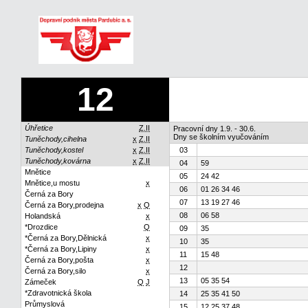
12
Úhřetice
Z.II
Pracovní dny 1.9. - 30.6.
Dny se školním vyučováním
Tuněchody,cihelna
x
Z.II
Tuněchody,kostel
x
Z.II
03
Tuněchody,kovárna
x
Z.II
04
59
Mnětice
05
24 42
Mnětice,u mostu
x
06
01 26 34 46
Černá za Bory
07
13 19 27 46
Černá za Bory,prodejna
x
Q
08
06 58
Holandská
x
*Drozdice
Q
09
35
*Černá za Bory,Dělnická
x
10
35
*Černá za Bory,Lipiny
x
11
15 48
Černá za Bory,pošta
x
12
Černá za Bory,silo
x
13
05 35 54
Zámeček
Q
J
*Zdravotnická škola
14
25 35 41 50
Průmyslová
15
12 25 37 48