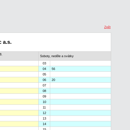
Zpět
 a.s.
8.
Soboty, neděle a svátky
03
04
56
05
06
20
07
08
09
10
11
12
13
14
15