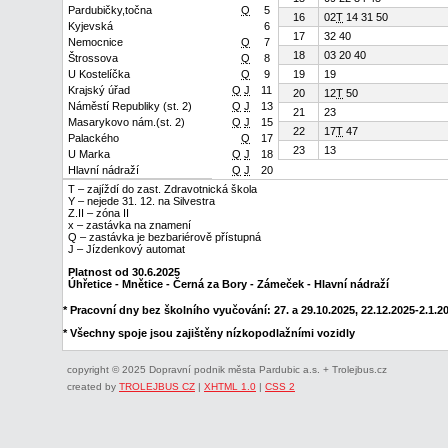
Pardubičky,točna
Q
5
16
02
T
14 31 50
Kyjevská
6
17
32 40
Nemocnice
Q
7
18
03 20 40
Štrossova
Q
8
U Kostelíčka
Q
9
19
19
Krajský úřad
Q
J
11
20
12
T
50
Náměstí Republiky (st. 2)
Q
J
13
21
23
Masarykovo nám.(st. 2)
Q
J
15
22
17
T
47
Palackého
Q
17
23
13
U Marka
Q
J
18
Hlavní nádraží
Q
J
20
T – zajíždí do zast. Zdravotnická škola
Y – nejede 31. 12. na Silvestra
Z.II – zóna II
x – zastávka na znamení
Q – zastávka je bezbariérově přístupná
J – Jízdenkový automat
Platnost od 30.6.2025
Úhřetice - Mnětice - Černá za Bory - Zámeček - Hlavní nádraží
* Pracovní dny bez školního vyučování: 27. a 29.10.2025, 22.12.2025-2.1.202
* Všechny spoje jsou zajištěny nízkopodlažními vozidly
copyright © 2025 Dopravní podnik města Pardubic a.s. + Trolejbus.cz
created by
TROLEJBUS CZ
|
XHTML 1.0
|
CSS 2