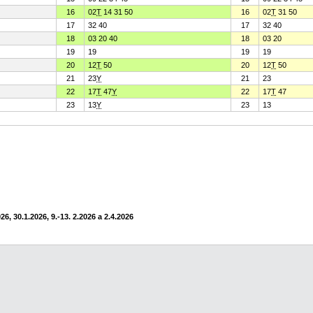
16
02
T
14 31 50
16
02
T
31 50
17
32 40
17
32 40
18
03 20 40
18
03 20
19
19
19
19
20
12
T
50
20
12
T
50
21
23
Y
21
23
22
17
T
47
Y
22
17
T
47
23
13
Y
23
13
6, 30.1.2026, 9.-13. 2.2026 a 2.4.2026