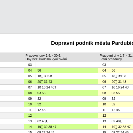
Dopravní podnik města Pardubic
Pracovní dny 1.9. - 30.6.
Pracovní dny 1.7. - 31.
Dny bez školního vyučování
Letní prázdniny
03
03
04
56
04
56
05
18
T
39 58
05
18
T
39 58
06
20
T
31 43
06
20
T
31 43
07
10 16 24 40
T
07
10 16 24 43
08
03 55
08
03 55
09
32
09
32
10
32
10
32
11
12 45
11
12 45
12
12
13
02 48
T
13
02 48
T
14
19
T
32 38 47
14
19
T
32 38 47
15
09 22 34 45
15
09 22 34 45