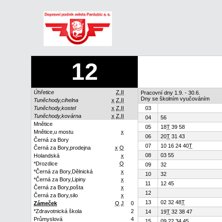
12
Úhřetice
Z.II
Pracovní dny 1.9. - 30.6.
Dny se školním vyučováním
Tuněchody,cihelna
x
Z.II
Tuněchody,kostel
x
Z.II
03
Tuněchody,kovárna
x
Z.II
04
56
Mnětice
05
18
T
39 58
Mnětice,u mostu
x
06
20
T
31 43
Černá za Bory
07
10 16 24 40
T
Černá za Bory,prodejna
x
Q
08
03 55
Holandská
x
*Drozdice
Q
09
32
*Černá za Bory,Dělnická
x
10
32
*Černá za Bory,Lipiny
x
11
12 45
Černá za Bory,pošta
x
12
Černá za Bory,silo
x
13
02 32 48
T
Zámeček
Q
J
0
*Zdravotnická škola
2
14
19
T
32 38 47
Průmyslová
4
15
09 22 34 45