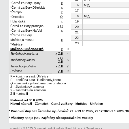
*Černá za Bory,Lipiny
x
16
59
K
*Černá za Bory,Dělnická
x
17
*Řempo
x
18
51
K
*Drozdice
Q
Holandská
x
19
Černá za Bory,prodejna
x
Q
20
*Černá za Bory,Na Vsi
x
21
*Černá za Bory
22
Mnětice,u mostu
x
23
*Mnětice
Mnětice,Tuněchodská
x
0
Tuněchody,kovárna
x
Z.II
4
x
Q
Tuněchody,kostel
5
Z.II
Tuněchody,cihelna
x
Z.II
7
Úhřetice
Z.II
9
K – končí na zast. Úhřetice
F – končí na zast. Tuněchody,kostel
Q – zastávka je bezbariérově přístupná
J – Jízdenkový automat
x – zastávka na znamení
Z.II – zóna II
Platnost od 30.6.2025
Hlavní nádraží - Zámeček - Černá za Bory - Mnětice - Úhřetice
* Pracovní dny bez školního vyučování: 27. a 29.10.2025, 22.12.2025-2.1.2026, 30.
* Všechny spoje jsou zajištěny nízkopodlažními vozidly
copyright © 2025 Dopravní podnik města Pardubic a.s. + Trolejbus.cz