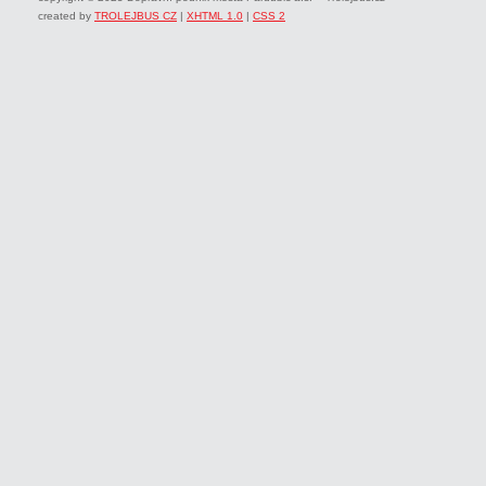
created by
TROLEJBUS CZ
|
XHTML 1.0
|
CSS 2