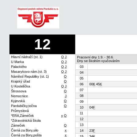
12
Hlavní nádraží (st. 1)
Q
J
Pracovní dny 1.9. - 30.6.
Dny se školním vyučováním
U Marka
Q
J
Palackého
Q
J
03
Masarykovo nám.(st. 3)
Q
J
04
Náměstí Republiky (st. 1)
Q
05
Krajský úřad
Q
06
00
K
45
K
U Kostelíčka
Q
J
07
Štrossova
Q
08
Nemocnice
J
Kyjevská
Q
09
Pardubičky,točna
Q
10
04
F
Průmyslová
11
*ERA,Zámeček
x
Q
12
*Zdravotnická škola
13
Zámeček
Q
Černá za Bory,silo
x
14
23
F
Černá za Bory,pošta
x
15
34
K