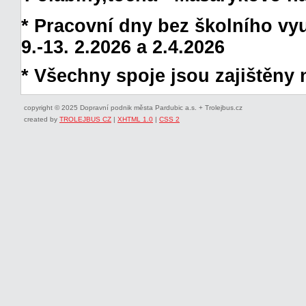
* Pracovní dny bez školního vyuč
9.-13. 2.2026 a 2.4.2026
* Všechny spoje jsou zajištěny 
copyright © 2025 Dopravní podnik města Pardubic a.s. + Trolejbus.cz
created by
TROLEJBUS CZ
|
XHTML 1.0
|
CSS 2