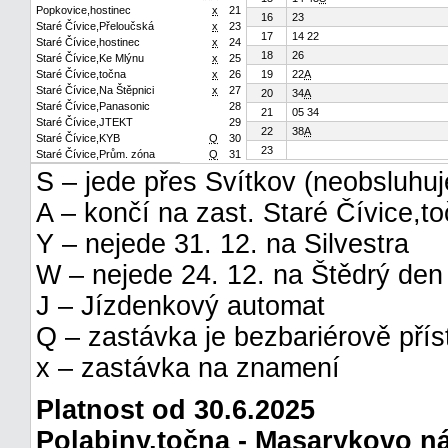
Popkovice,hostinec
x
21
16
23
Staré Čívice,Přeloučská
x
23
17
14 22
Staré Čívice,hostinec
x
24
18
26
Staré Čívice,Ke Mlýnu
x
25
Staré Čívice,točna
x
26
19
22
A
Staré Čívice,Na Štěpnici
x
27
20
34
A
Staré Čívice,Panasonic
28
21
05 34
Staré Čívice,JTEKT
29
22
38
A
Staré Čívice,KYB
Q
30
23
Staré Čívice,Prům. zóna
Q
31
S – jede přes Svítkov (neobsluhuje
A – končí na zast. Staré Čívice,t
Y – nejede 31. 12. na Silvestra
W – nejede 24. 12. na Štědrý den
J – Jízdenkový automat
Q – zastávka je bezbariérově pří
x – zastávka na znamení
Platnost od 30.6.2025
Polabiny,točna - Masarykovo ná