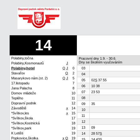
14
Polabiny,točna
Pracovní dny 1.9. - 30.6.
Dny se školním vyučováním
Polabiny,Kosmonautů
J
Polabiny,hotel
Q
J
0
03
Stavařov
Q
2
04
Masarykovo nám.(st. 2)
Q
J
5
05
02
S
37 55
17.listopadu
7
06
10 38
Jana Palacha
8
07
23 53
Domov mládeže
10
08
Teplého
11
Dopravní podnik
12
09
35
Závodiště
x
14
10
*Svítkov,les
x
15
11
*Svítkov,škola
17
12
*Svítkov,Kostnická
18
13
09
*Svítkov,park
19
K Letišti
19
14
28 57
S
Popkovice,školka
x
Q
19
15
14 43
S