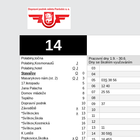
14
Polabiny,točna
Pracovní dny 1.9. - 30.6.
Dny se školním vyučováním
Polabiny,Kosmonautů
J
Polabiny,hotel
Q
J
03
Stavařov
Q
0
04
Masarykovo nám.(st. 2)
Q
J
3
05
03
S
38 56
17.listopadu
5
06
12 40
Jana Palacha
6
07
25 55
Domov mládeže
8
08
Teplého
9
Dopravní podnik
10
09
37
Závodiště
x
12
10
*Svítkov,les
x
13
11
*Svítkov,škola
15
12
*Svítkov,Kostnická
16
13
11
*Svítkov,park
17
K Letišti
17
14
30 59
S
Popkovice,školka
x
Q
17
15
16 45
S