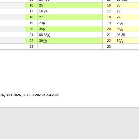
16
25
16
25
17
16 24
17
19
18
27
18
27
19
23
A
19
23
A
20
35
A
20
35
A
21
06 35
Y
21
06 35
22
39
Y
A
22
39
A
23
23
6, 30.1.2026, 9.-13. 2.2026 a 2.4.2026