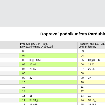
Dopravní podnik města Pardubic
Pracovní dny 1.9. - 30.6.
Pracovní dny 1.7. - 31.
Dny bez školního vyučování
Letní prázdniny
03
03
04
04
05
03
S
38 56
05
03
S
38 56
06
12 40
06
12 42
07
25 55
07
26 55
08
08
09
37
09
37
10
10
11
11
12
12
13
11
13
11
14
30 59
S
14
30 59
S
15
16 45
S
15
16 45
S