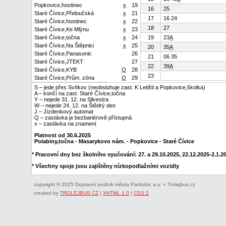
Popkovice,hostinec
x
19
16
25
Staré Čívice,Přeloučská
x
21
17
16 24
Staré Čívice,hostinec
x
22
18
27
Staré Čívice,Ke Mlýnu
x
23
Staré Čívice,točna
x
24
19
23
A
Staré Čívice,Na Štěpnici
x
25
20
35
A
Staré Čívice,Panasonic
26
21
06 35
Staré Čívice,JTEKT
27
22
39
A
Staré Čívice,KYB
Q
28
23
Staré Čívice,Prům. zóna
Q
29
S – jede přes Svítkov (neobsluhuje zast. K Letišti a Popkovice,školka)
A – končí na zast. Staré Čívice,točna
Y – nejede 31. 12. na Silvestra
W – nejede 24. 12. na Štědrý den
J – Jízdenkový automat
Q – zastávka je bezbariérově přístupná
x – zastávka na znamení
Platnost od 30.6.2025
Polabiny,točna - Masarykovo nám. - Popkovice - Staré Čívice
* Pracovní dny bez školního vyučování: 27. a 29.10.2025, 22.12.2025-2.1.202
* Všechny spoje jsou zajištěny nízkopodlažními vozidly
copyright © 2025 Dopravní podnik města Pardubic a.s. + Trolejbus.cz
created by
TROLEJBUS CZ
|
XHTML 1.0
|
CSS 2