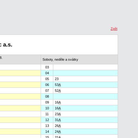
Zpět
 a.s.
8.
Soboty, neděle a svátky
03
04
05
23
06
53
A
07
52
A
08
09
16
A
10
16
A
11
23
A
12
31
A
13
26
A
14
24
A
15
21
A