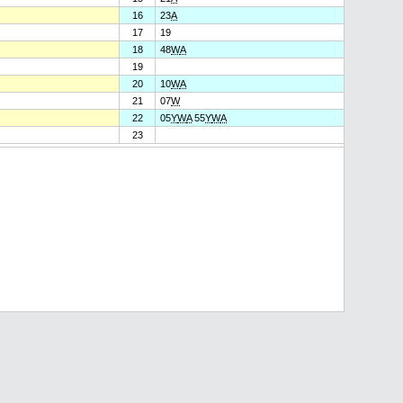
16
23
A
17
19
18
48
W
A
19
20
10
W
A
21
07
W
22
05
Y
W
A
55
Y
W
A
23