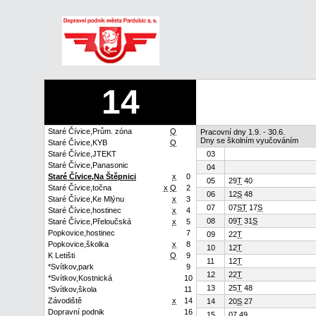
14
Staré Čívice,Prům. zóna
Q
Pracovní dny 1.9. - 30.6.
Dny se školním vyučováním
Staré Čívice,KYB
Q
Staré Čívice,JTEKT
03
Staré Čívice,Panasonic
04
Staré Čívice,Na Štěpnici
x
0
05
29
T
40
Staré Čívice,točna
x
Q
2
06
12
S
48
Staré Čívice,Ke Mlýnu
x
3
07
07
S
T
17
S
Staré Čívice,hostinec
x
4
08
09
T
31
S
Staré Čívice,Přeloučská
x
5
Popkovice,hostinec
7
09
22
T
Popkovice,školka
x
8
10
12
T
K Letišti
Q
9
11
12
T
*Svítkov,park
9
12
22
T
*Svítkov,Kostnická
10
13
25
T
48
*Svítkov,škola
11
Závodiště
x
14
14
20
S
27
Dopravní podnik
16
15
07 49