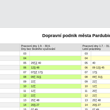
Dopravní podnik města Pardubic
Pracovní dny 1.9. - 30.6.
Pracovní dny 1.7. - 31.
Dny bez školního vyučování
Letní prázdniny
03
03
04
04
05
29
T
Z
40
05
40
06
12
S
48
06
09 12
S
45
07
07
S
T
17
S
07
17
S
08
09
T
31
S
08
09
T
31
S
09
22
T
09
22
T
10
12
T
10
12
T
11
12
T
11
20
T
12
22
T
12
22
T
13
25
T
48
13
25
T
48
14
20
S
27
14
20
S
27
15
07 49
15
07 49