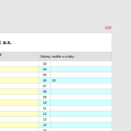
Zpět
 a.s.
8.
Soboty, neděle a svátky
03
04
05
06
18
07
08
09
10
11
12
13
14
15