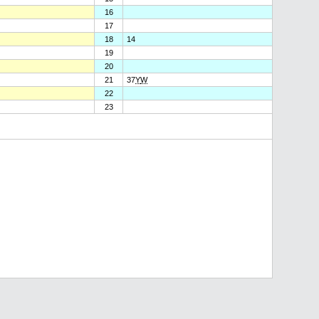
16
17
18
14
19
20
21
37
Y
W
22
23