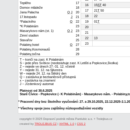
Teplého
17
16
15
S
T
40
Domov mládeže
18
17
21
T
50
Jana Palacha
Q
J
20
18
22
17.listopadu
J
21
*Palackého
Q
22
19
01
T
*K Polabinám
23
20
Masarykovo nám.(st. 1)
Q
J
23
21
Zimní stadion
24
22
13
Stavařov
25
23
Polabiny,hotel
Q
27
Polabiny,Kosmonautů
28
Polabiny,točna
29
T – končí na zast. K Polabinám
S – jede přes Svítkov (neobsluhuje zast. K Letišti a Popkovice,školka)
Z – nejede ve dnech 27.-31. 12. včetně
Y – nejede 31. 12. na Silvestra
W – nejede 24. 12. na Štědrý den
Q – zastávka je bezbariérově přístupná
x – zastávka na znamení
J – Jízdenkový automat
Platnost od 30.6.2025
Staré Čívice - Popkovice (- K Polabinám) - Masarykovo nám. - Polabiny,
* Pracovní dny bez školního vyučování: 27. a 29.10.2025, 22.12.2025-2.1.202
* Všechny spoje jsou zajištěny nízkopodlažními vozidly
copyright © 2025 Dopravní podnik města Pardubic a.s. + Trolejbus.cz
created by
TROLEJBUS CZ
|
XHTML 1.0
|
CSS 2