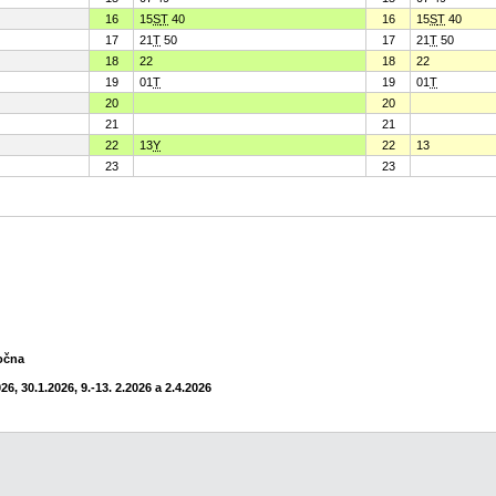
16
15
S
T
40
16
15
S
T
40
17
21
T
50
17
21
T
50
18
22
18
22
19
01
T
19
01
T
20
20
21
21
22
13
Y
22
13
23
23
točna
6, 30.1.2026, 9.-13. 2.2026 a 2.4.2026