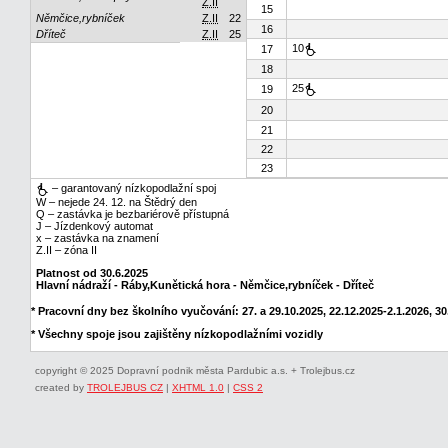
Z.II
15
Němčice,rybníček
Z.II
22
16
Dříteč
Z.II
25
10
17
18
25
19
20
21
22
23
– garantovaný nízkopodlažní spoj
W – nejede 24. 12. na Štědrý den
Q – zastávka je bezbariérově přístupná
J – Jízdenkový automat
x – zastávka na znamení
Z.II – zóna II
Platnost od 30.6.2025
Hlavní nádraží - Ráby,Kunětická hora - Němčice,rybníček - Dříteč
* Pracovní dny bez školního vyučování: 27. a 29.10.2025, 22.12.2025-2.1.2026, 30.
* Všechny spoje jsou zajištěny nízkopodlažními vozidly
copyright © 2025 Dopravní podnik města Pardubic a.s. + Trolejbus.cz
created by
TROLEJBUS CZ
|
XHTML 1.0
|
CSS 2