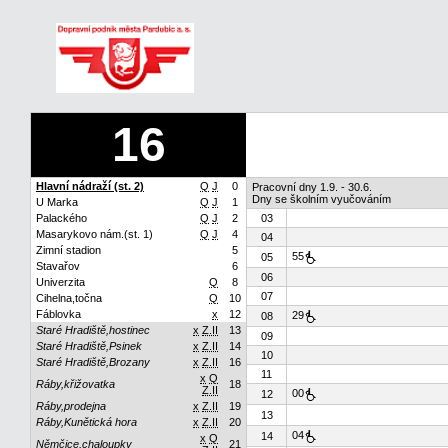
16
Hlavní nádraží (st. 2)
Q
J
0
Pracovní dny 1.9. - 30.6.
Dny se školním vyučováním
U Marka
Q
J
1
Palackého
Q
J
2
03
Masarykovo nám.(st. 1)
Q
J
4
04
Zimní stadion
5
55
05
Stavařov
6
06
Univerzita
Q
8
07
Cihelna,točna
Q
10
Fáblovka
x
12
29
08
Staré Hradiště,hostinec
x
Z.II
13
09
Staré Hradiště,Psinek
x
Z.II
14
10
Staré Hradiště,Brozany
x
Z.II
16
11
x
Q
Ráby,křižovatka
18
Z.II
00
12
Ráby,prodejna
x
Z.II
19
13
Ráby,Kunětická hora
x
Z.II
20
04
14
x
Q
Němčice,chaloupky
21