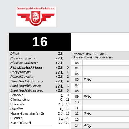
16
Dříteč
Z.II
Pracovní dny 1.9. - 30.6.
Dny se školním vyučováním
Němčice,rybníček
x
Z.II
Němčice,chaloupky
x
Z.II
03
Ráby,Kunětická hora
x
Z.II
0
04
Ráby,prodejna
x
Z.II
1
05
Ráby,křižovatka
x
Z.II
2
29
06
Staré Hradiště,Brozany
x
Z.II
4
07
Staré Hradiště,Psinek
x
Z.II
6
Staré Hradiště,hostinec
x
Z.II
8
08
Fáblovka
x
9
02
09
Cihelna,točna
Q
11
10
Univerzita
Q
J
13
11
Stavařov
Q
15
35
Masarykovo nám.(st. 2)
Q
J
18
12
U Marka
Q
J
20
13
Hlavní nádraží
Q
J
22
42
14