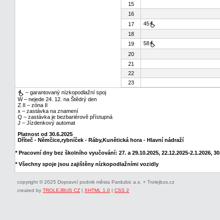
15
16
45
17
18
58
19
20
21
22
23
– garantovaný nízkopodlažní spoj
W – nejede 24. 12. na Štědrý den
Z.II – zóna II
x – zastávka na znamení
Q – zastávka je bezbariérově přístupná
J – Jízdenkový automat
Platnost od 30.6.2025
Dříteč - Němčice,rybníček - Ráby,Kunětická hora - Hlavní nádraží
* Pracovní dny bez školního vyučování: 27. a 29.10.2025, 22.12.2025-2.1.2026, 30.
* Všechny spoje jsou zajištěny nízkopodlažními vozidly
copyright © 2025 Dopravní podnik města Pardubic a.s. + Trolejbus.cz
created by
TROLEJBUS CZ
|
XHTML 1.0
|
CSS 2