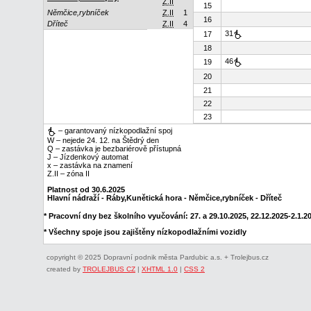
Z.II
15
Němčice,rybníček
Z.II
1
16
Dříteč
Z.II
4
31
17
18
46
19
20
21
22
23
– garantovaný nízkopodlažní spoj
W – nejede 24. 12. na Štědrý den
Q – zastávka je bezbariérově přístupná
J – Jízdenkový automat
x – zastávka na znamení
Z.II – zóna II
Platnost od 30.6.2025
Hlavní nádraží - Ráby,Kunětická hora - Němčice,rybníček - Dříteč
* Pracovní dny bez školního vyučování: 27. a 29.10.2025, 22.12.2025-2.1.202
* Všechny spoje jsou zajištěny nízkopodlažními vozidly
copyright © 2025 Dopravní podnik města Pardubic a.s. + Trolejbus.cz
created by
TROLEJBUS CZ
|
XHTML 1.0
|
CSS 2