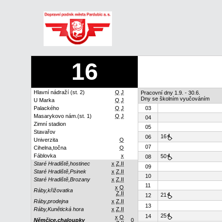
16
Hlavní nádraží (st. 2)
Q
J
Pracovní dny 1.9. - 30.6.
Dny se školním vyučováním
U Marka
Q
J
Palackého
Q
J
03
Masarykovo nám.(st. 1)
Q
J
04
Zimní stadion
05
Stavařov
16
06
Univerzita
Q
07
Cihelna,točna
Q
Fáblovka
x
50
08
Staré Hradiště,hostinec
x
Z.II
09
Staré Hradiště,Psinek
x
Z.II
10
Staré Hradiště,Brozany
x
Z.II
11
x
Q
Ráby,křižovatka
Z.II
21
12
Ráby,prodejna
x
Z.II
13
Ráby,Kunětická hora
x
Z.II
25
14
x
Q
Němčice,chaloupky
0