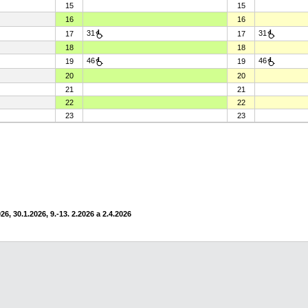
15
15
16
16
31
31
17
17
18
18
46
46
19
19
20
20
21
21
22
22
23
23
6, 30.1.2026, 9.-13. 2.2026 a 2.4.2026