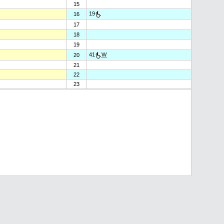
15
19
16
17
18
19
41
W
20
21
22
23