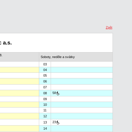
Zpět
 a.s.
8.
Soboty, neděle a svátky
03
04
05
06
07
58
08
09
10
11
12
23
13
14