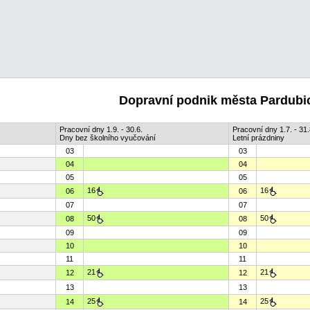
Dopravní podnik města Pardubic
Pracovní dny 1.9. - 30.6.
Pracovní dny 1.7. - 31.
Dny bez školního vyučování
Letní prázdniny
03
03
04
04
05
05
16
16
06
06
07
07
50
50
08
08
09
09
10
10
11
11
21
21
12
12
13
13
25
25
14
14