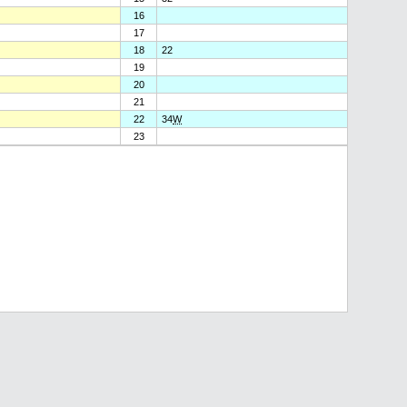
16
17
18
22
19
20
21
22
34
W
23