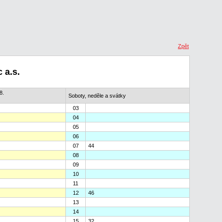
Zpět
 a.s.
8.
Soboty, neděle a svátky
03
04
05
06
07
44
08
09
10
11
12
46
13
14
15
32