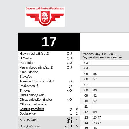
17
Hlavní nádraží (st. 2)
Q
J
Pracovní dny 1.9. - 30.6.
Dny se školním vyučováním
U Marka
Q
J
Palackého
Q
J
03
Masarykovo nám.(st. 1)
Q
J
04
Zimní stadion
05
55
Stavařov
06
57
Terminál Univerzita (st. 1)
Q
07
Poděbradská
Q
08
03
Trnová
x
Q
Ohrazenice,škola
09
32
Ohrazenice,Semtínská
x
Q
10
52
*Globus,parkoviště
11
Semtín,zastávka
x
0
12
09
Doubravice
x
2
13
23 47
x
Q
Srch,Hrádek
4
Z.II
14
23 47
Srch,Pohránov
x
Z.II
5
15
30