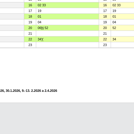
16
02 33
16
02 33
17
19
17
19
18
01
18
01
19
04
19
04
20
06
N
52
20
52
21
21
22
34
Y
22
34
23
23
6, 30.1.2026, 9.-13. 2.2026 a 2.4.2026