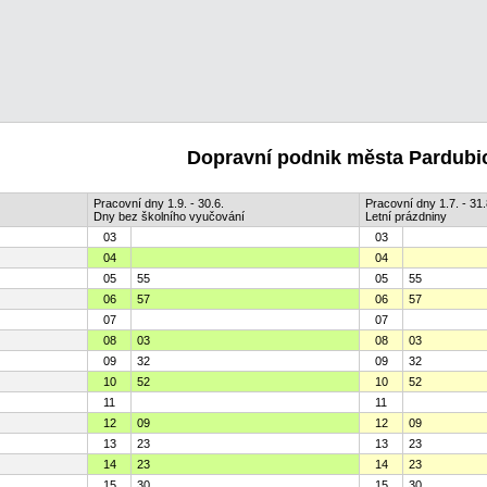
Dopravní podnik města Pardubic
Pracovní dny 1.9. - 30.6.
Pracovní dny 1.7. - 31.
Dny bez školního vyučování
Letní prázdniny
03
03
04
04
05
55
05
55
06
57
06
57
07
07
08
03
08
03
09
32
09
32
10
52
10
52
11
11
12
09
12
09
13
23
13
23
14
23
14
23
15
30
15
30