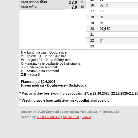
Srch,obecní úřad
x
Z.II
9
16
02 33
Srch,točna
Z.II
10
17
19
18
01
19
04
20
07
N
52
21
22
34
23
N – končí na zast. Doubravice
Y – nejede 31. 12. na Silvestra
W – nejede 24. 12. na Štědrý den
Q – zastávka je bezbariérově přístupná
J – Jízdenkový automat
x – zastávka na znamení
Z.II – zóna II
Platnost od 30.6.2025
Hlavní nádraží - Doubravice - Srch,točna
* Pracovní dny bez školního vyučování: 27. a 29.10.2025, 22.12.2025-2.1.202
* Všechny spoje jsou zajištěny nízkopodlažními vozidly
copyright © 2025 Dopravní podnik města Pardubic a.s. + Trolejbus.cz
created by
TROLEJBUS CZ
|
XHTML 1.0
|
CSS 2