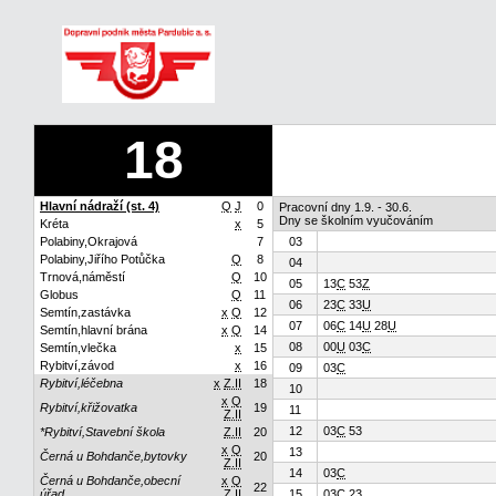
18
Hlavní nádraží (st. 4)
Q
J
0
Pracovní dny 1.9. - 30.6.
Dny se školním vyučováním
Kréta
x
5
Polabiny,Okrajová
7
03
Polabiny,Jiřího Potůčka
Q
8
04
Trnová,náměstí
Q
10
05
13
C
53
Z
Globus
Q
11
06
23
C
33
U
Semtín,zastávka
x
Q
12
07
06
C
14
U
28
U
Semtín,hlavní brána
x
Q
14
08
00
U
03
C
Semtín,vlečka
x
15
Rybitví,závod
x
16
09
03
C
Rybitví,léčebna
x
Z.II
18
10
x
Q
Rybitví,křižovatka
19
11
Z.II
12
03
C
53
*Rybitví,Stavební škola
Z.II
20
x
Q
13
Černá u Bohdanče,bytovky
20
Z.II
14
03
C
Černá u Bohdanče,obecní
x
Q
22
úřad
Z.II
15
03
C
23