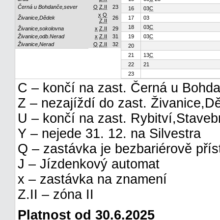
Černá u Bohdanče,sever
Q
Z.II
23
16
03
C
x
Q
Živanice,Dědek
26
17
03
Z.II
18
03
C
Živanice,sokolovna
x
Z.II
29
Živanice,odb.Nerad
x
Z.II
31
19
03
C
Živanice,Nerad
Q
Z.II
32
20
21
13
C
22
21
23
C – končí na zast. Černá u Bohd
Z – nezajíždí do zast. Živanice,D
U – končí na zast. Rybitví,Staveb
Y – nejede 31. 12. na Silvestra
Q – zastávka je bezbariérově pří
J – Jízdenkový automat
x – zastávka na znamení
Z.II – zóna II
Platnost od 30.6.2025