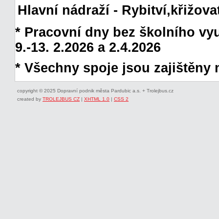
Hlavní nádraží - Rybitví,křižov
* Pracovní dny bez školního vyuč
9.-13. 2.2026 a 2.4.2026
* Všechny spoje jsou zajištěny 
copyright © 2025 Dopravní podnik města Pardubic a.s. + Trolejbus.cz
created by
TROLEJBUS CZ
|
XHTML 1.0
|
CSS 2