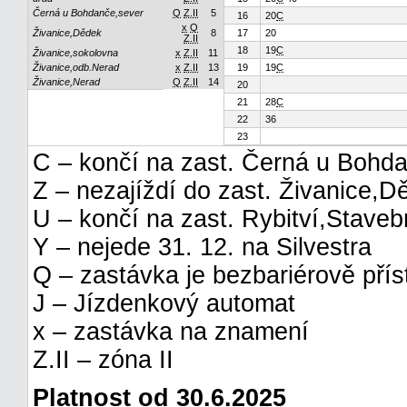
Černá u Bohdanče,sever
Q
Z.II
5
16
20
C
x
Q
Živanice,Dědek
8
17
20
Z.II
18
19
C
Živanice,sokolovna
x
Z.II
11
Živanice,odb.Nerad
x
Z.II
13
19
19
C
Živanice,Nerad
Q
Z.II
14
20
21
28
C
22
36
23
C – končí na zast. Černá u Bohd
Z – nezajíždí do zast. Živanice,D
U – končí na zast. Rybitví,Staveb
Y – nejede 31. 12. na Silvestra
Q – zastávka je bezbariérově pří
J – Jízdenkový automat
x – zastávka na znamení
Z.II – zóna II
Platnost od 30.6.2025