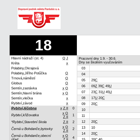
18
Hlavní nádraží (st. 4)
Q
J
Pracovní dny 1.9. - 30.6.
Dny se školním vyučováním
Kréta
x
Polabiny,Okrajová
03
Polabiny,Jiřího Potůčka
Q
04
Trnová,náměstí
Q
05
29
C
Globus
Q
06
09
Z
39
C
49
U
Semtín,zastávka
x
Q
07
23
C
31
U
45
U
Semtín,hlavní brána
x
Q
08
17
U
20
C
Semtín,vlečka
x
Rybitví,závod
x
09
20
C
Rybitví,léčebna
x
Z.II
0
10
x
Q
Rybitví,křižovatka
1
11
Z.II
12
20
C
*Rybitví,Stavební škola
Z.II
2
x
Q
13
10
Černá u Bohdanče,bytovky
2
Z.II
14
20
C
Černá u Bohdanče,obecní
x
Q
4
úřad
Z.II
15
20
C
40