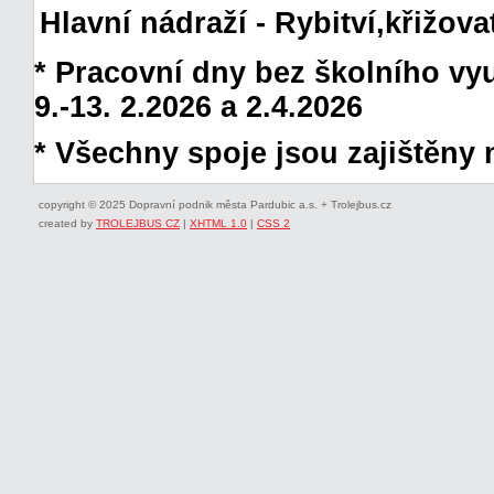
Hlavní nádraží - Rybitví,křižov
* Pracovní dny bez školního vyuč
9.-13. 2.2026 a 2.4.2026
* Všechny spoje jsou zajištěny 
copyright © 2025 Dopravní podnik města Pardubic a.s. + Trolejbus.cz
created by
TROLEJBUS CZ
|
XHTML 1.0
|
CSS 2