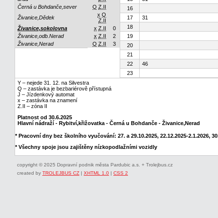
Černá u Bohdanče,sever
Q
Z.II
16
x
Q
Živanice,Dědek
17
31
Z.II
18
Živanice,sokolovna
x
Z.II
0
Živanice,odb.Nerad
x
Z.II
2
19
Živanice,Nerad
Q
Z.II
3
20
21
22
46
23
Y – nejede 31. 12. na Silvestra
Q – zastávka je bezbariérově přístupná
J – Jízdenkový automat
x – zastávka na znamení
Z.II – zóna II
Platnost od 30.6.2025
Hlavní nádraží - Rybitví,křižovatka - Černá u Bohdanče - Živanice,Nerad
* Pracovní dny bez školního vyučování: 27. a 29.10.2025, 22.12.2025-2.1.2026, 30.
* Všechny spoje jsou zajištěny nízkopodlažními vozidly
copyright © 2025 Dopravní podnik města Pardubic a.s. + Trolejbus.cz
created by
TROLEJBUS CZ
|
XHTML 1.0
|
CSS 2