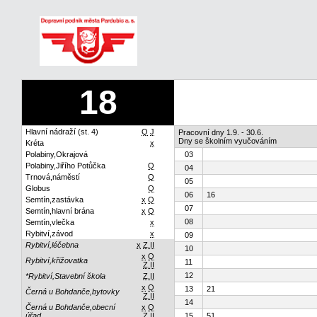
18
Hlavní nádraží (st. 4)
Q
J
Pracovní dny 1.9. - 30.6.
Dny se školním vyučováním
Kréta
x
Polabiny,Okrajová
03
Polabiny,Jiřího Potůčka
Q
04
Trnová,náměstí
Q
05
Globus
Q
06
16
Semtín,zastávka
x
Q
07
Semtín,hlavní brána
x
Q
08
Semtín,vlečka
x
Rybitví,závod
x
09
Rybitví,léčebna
x
Z.II
10
x
Q
Rybitví,křižovatka
11
Z.II
12
*Rybitví,Stavební škola
Z.II
x
Q
13
21
Černá u Bohdanče,bytovky
Z.II
14
Černá u Bohdanče,obecní
x
Q
úřad
Z.II
15
51