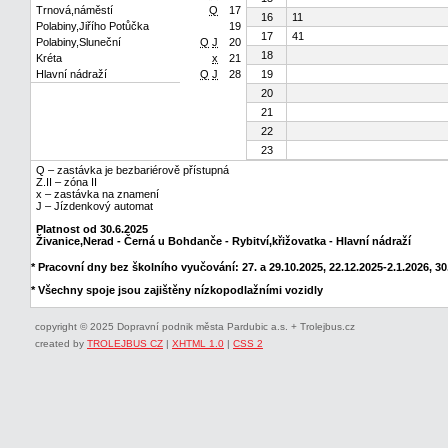
Trnová,náměstí
Q
17
16
11
Polabiny,Jiřího Potůčka
19
17
41
Polabiny,Sluneční
Q
J
20
18
Kréta
x
21
Hlavní nádraží
Q
J
28
19
20
21
22
23
Q – zastávka je bezbariérově přístupná
Z.II – zóna II
x – zastávka na znamení
J – Jízdenkový automat
Platnost od 30.6.2025
Živanice,Nerad - Černá u Bohdanče - Rybitví,křižovatka - Hlavní nádraží
* Pracovní dny bez školního vyučování: 27. a 29.10.2025, 22.12.2025-2.1.2026, 30.
* Všechny spoje jsou zajištěny nízkopodlažními vozidly
copyright © 2025 Dopravní podnik města Pardubic a.s. + Trolejbus.cz
created by
TROLEJBUS CZ
|
XHTML 1.0
|
CSS 2