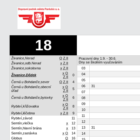
18
Živanice,Nerad
Q
Z.II
Pracovní dny 1.9. - 30.6.
Dny se školním vyučováním
Živanice,odb.Nerad
x
Z.II
Živanice,sokolovna
x
Z.II
03
x
Q
04
Živanice,Dědek
0
Z.II
05
Černá u Bohdanče,sever
Q
Z.II
4
06
31
Černá u Bohdanče,obecní
x
Q
5
úřad
Z.II
07
x
Q
Černá u Bohdanče,bytovky
6
08
Z.II
09
x
Q
Rybitví,křižovatka
8
Z.II
10
Rybitví,léčebna
x
Z.II
9
11
Rybitví,závod
11
12
Semtín,vlečka
x
12
13
31
Semtín,hlavní brána
x
13
Semtín,zastávka
x
Q
14
14
Globus
Q
16
15