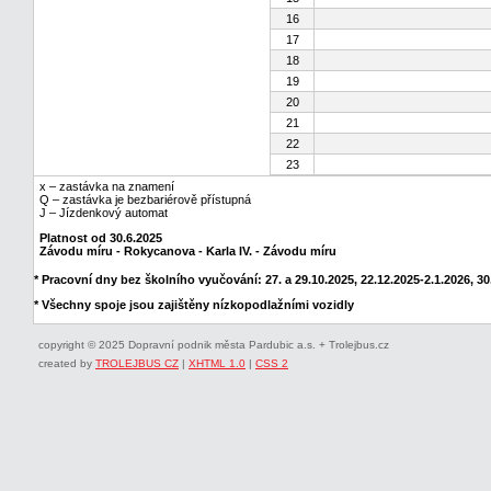
16
17
18
19
20
21
22
23
x – zastávka na znamení
Q – zastávka je bezbariérově přístupná
J – Jízdenkový automat
Platnost od 30.6.2025
Závodu míru - Rokycanova - Karla IV. - Závodu míru
* Pracovní dny bez školního vyučování: 27. a 29.10.2025, 22.12.2025-2.1.2026, 30.
* Všechny spoje jsou zajištěny nízkopodlažními vozidly
copyright © 2025 Dopravní podnik města Pardubic a.s. + Trolejbus.cz
created by
TROLEJBUS CZ
|
XHTML 1.0
|
CSS 2