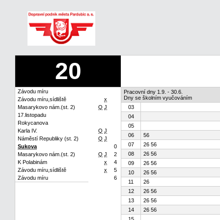
20
Závodu míru
Pracovní dny 1.9. - 30.6.
Dny se školním vyučováním
Závodu míru,sídliště
x
Masarykovo nám.(st. 2)
Q
J
03
17.listopadu
04
Rokycanova
05
Karla IV.
Q
J
06
56
Náměstí Republiky (st. 2)
Q
J
07
26 56
Sukova
0
08
26 56
Masarykovo nám.(st. 2)
Q
J
2
K Polabinám
x
4
09
26 56
Závodu míru,sídliště
x
5
10
26 56
Závodu míru
6
11
26
12
26 56
13
26 56
14
26 56
15