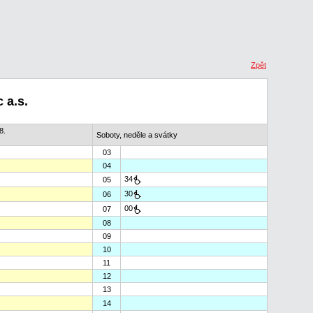
Zpět
 a.s.
8.
Soboty, neděle a svátky
03
04
34
05
30
06
00
07
08
09
10
11
12
13
14