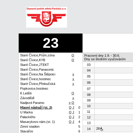
23
Staré Čívice,Prům.zóna
Q
Pracovní dny 1.9. - 30.6.
Dny se školním vyučováním
Staré Čívice,KYB
Q
Staré Čívice,JTEKT
03
Staré Čívice,Panasonic
04
Staré Čívice,Na Štěpnici
x
05
Staré Čívice,hostinec
x
06
Staré Čívice,Přeloučská
x
Popkovice,hostinec
07
K Letišti
Q
08
Závodiště
x
09
Nadjezd Paramo
x
Q
10
Hlavní nádraží (st. 2)
Q
J
0
11
U Marka
Q
J
1
Palackého
Q
J
2
12
Masarykovo nám.(st. 1)
Q
J
4
13
Zimní stadion
5
28
14
Stavařov
6