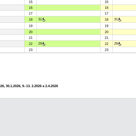
15
15
16
16
17
17
31
31
18
18
19
19
20
20
21
21
29
29
22
22
23
23
6, 30.1.2026, 9.-13. 2.2026 a 2.4.2026