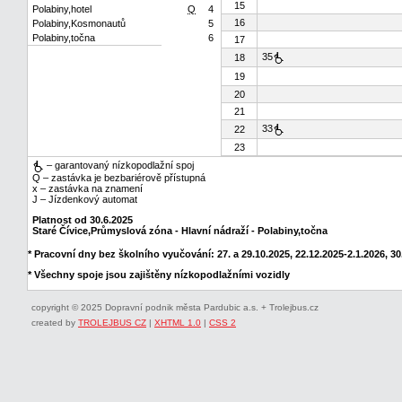
15
Polabiny,hotel
Q
4
16
Polabiny,Kosmonautů
5
Polabiny,točna
6
17
35
18
19
20
21
33
22
23
– garantovaný nízkopodlažní spoj
Q – zastávka je bezbariérově přístupná
x – zastávka na znamení
J – Jízdenkový automat
Platnost od 30.6.2025
Staré Čívice,Průmyslová zóna - Hlavní nádraží - Polabiny,točna
* Pracovní dny bez školního vyučování: 27. a 29.10.2025, 22.12.2025-2.1.2026, 30.
* Všechny spoje jsou zajištěny nízkopodlažními vozidly
copyright © 2025 Dopravní podnik města Pardubic a.s. + Trolejbus.cz
created by
TROLEJBUS CZ
|
XHTML 1.0
|
CSS 2