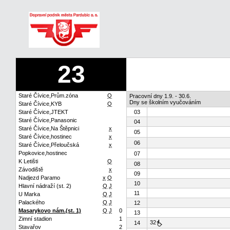
23
Staré Čívice,Prům.zóna
Q
Pracovní dny 1.9. - 30.6.
Dny se školním vyučováním
Staré Čívice,KYB
Q
Staré Čívice,JTEKT
03
Staré Čívice,Panasonic
04
Staré Čívice,Na Štěpnici
x
05
Staré Čívice,hostinec
x
06
Staré Čívice,Přeloučská
x
Popkovice,hostinec
07
K Letišti
Q
08
Závodiště
x
09
Nadjezd Paramo
x
Q
10
Hlavní nádraží (st. 2)
Q
J
11
U Marka
Q
J
Palackého
Q
J
12
Masarykovo nám.(st. 1)
Q
J
0
13
Zimní stadion
1
32
14
Stavařov
2