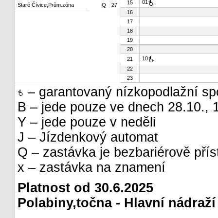
01
15
Staré Čívice,Prům.zóna
Q
27
16
17
18
19
20
10
21
22
23
– garantovaný nízkopodlažní sp
B – jede pouze ve dnech 28.10., 
Y – jede pouze v neděli
J – Jízdenkový automat
Q – zastávka je bezbariérově pří
x – zastávka na znamení
Platnost od 30.6.2025
Polabiny,točna - Hlavní nádraží