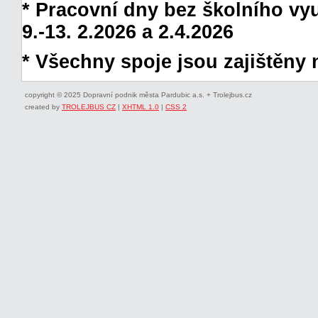
* Pracovní dny bez školního vyuč
9.-13. 2.2026 a 2.4.2026
* Všechny spoje jsou zajištěny 
copyright © 2025 Dopravní podnik města Pardubic a.s. + Trolejbus.cz
created by
TROLEJBUS CZ
|
XHTML 1.0
|
CSS 2