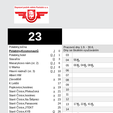
23
Polabiny,točna
Pracovní dny 1.9. - 30.6.
Dny se školním vyučováním
Polabiny,Kosmonautů
J
0
Polabiny,hotel
Q
J
1
03
Stavařov
Q
3
55
04
Masarykovo nám.(st. 2)
Q
J
6
00
04
08
05
U Marka
Q
J
8
06
Hlavní nádraží (st. 3)
Q
J
10
Albert HM
11
07
Závodiště
x
16
08
K Letišti
17
09
Popkovice,hostinec
x
19
10
Staré Čívice,Přeloučská
x
21
11
Staré Čívice,hostinec
x
22
12
Staré Čívice,Na Štěpnici
x
23
Staré Čívice,Panasonic
24
17
22
41
13
Staré Čívice,JTEKT
25
14
Staré Čívice,KYB
Q
26