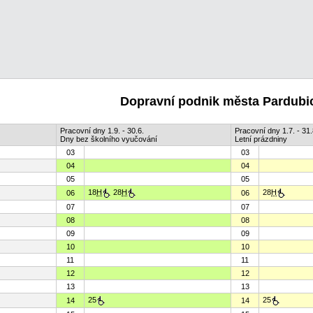
Dopravní podnik města Pardubic
Pracovní dny 1.9. - 30.6.
Pracovní dny 1.7. - 31.
Dny bez školního vyučování
Letní prázdniny
03
03
04
04
05
05
18
H
28
H
28
H
06
06
07
07
08
08
09
09
10
10
11
11
12
12
13
13
25
25
14
14