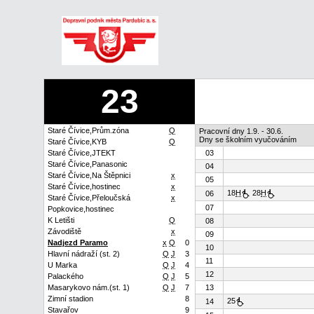
23
Staré Čívice,Prům.zóna
Q
Pracovní dny 1.9. - 30.6.
Dny se školním vyučováním
Staré Čívice,KYB
Q
Staré Čívice,JTEKT
03
Staré Čívice,Panasonic
04
Staré Čívice,Na Štěpnici
x
05
Staré Čívice,hostinec
x
18
H
28
H
06
Staré Čívice,Přeloučská
x
07
Popkovice,hostinec
K Letišti
Q
08
Závodiště
x
09
Nadjezd Paramo
x
Q
0
10
Hlavní nádraží (st. 2)
Q
J
3
11
U Marka
Q
J
4
12
Palackého
Q
J
5
Masarykovo nám.(st. 1)
Q
J
7
13
Zimní stadion
8
25
14
Stavařov
9