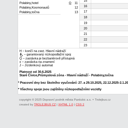
15
Polabiny,hotel
Q
11
16
Polabiny,Kosmonautů
12
17
Polabiny,točna
13
18
19
20
21
22
23
H – končí na zast. Hlavní nádraží
– garantovaný nízkopodlažní spoj
Q – zastávka je bezbariérově přístupná
x – zastávka na znamení
J – Jízdenkový automat
Platnost od 30.6.2025
Staré Čívice,Průmyslová zóna - Hlavní nádraží - Polabiny,točna
* Pracovní dny bez školního vyučování: 27. a 29.10.2025, 22.12.2025-2.1.202
* Všechny spoje jsou zajištěny nízkopodlažními vozidly
copyright © 2025 Dopravní podnik města Pardubic a.s. + Trolejbus.cz
created by
TROLEJBUS CZ
|
XHTML 1.0
|
CSS 2