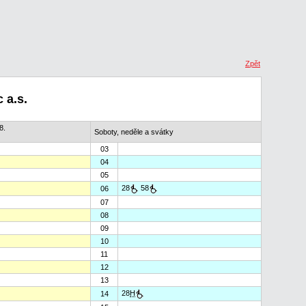
Zpět
 a.s.
8.
Soboty, neděle a svátky
03
04
05
28
58
06
07
08
09
10
11
12
13
28
H
14