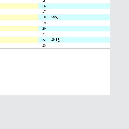
15
16
17
58
18
19
20
21
28
H
22
23