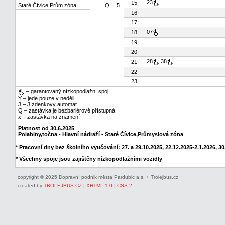
23
15
Staré Čívice,Prům.zóna
Q
5
16
17
07
18
19
20
28
38
21
22
23
– garantovaný nízkopodlažní spoj
Y – jede pouze v neděli
J – Jízdenkový automat
Q – zastávka je bezbariérově přístupná
x – zastávka na znamení
Platnost od 30.6.2025
Polabiny,točna - Hlavní nádraží - Staré Čívice,Průmyslová zóna
* Pracovní dny bez školního vyučování: 27. a 29.10.2025, 22.12.2025-2.1.2026, 30.
* Všechny spoje jsou zajištěny nízkopodlažními vozidly
copyright © 2025 Dopravní podnik města Pardubic a.s. + Trolejbus.cz
created by
TROLEJBUS CZ
|
XHTML 1.0
|
CSS 2