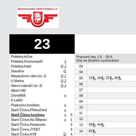
23
Polabiny,točna
Pracovní dny 1.9. - 30.6.
Dny se školním vyučováním
Polabiny,Kosmonautů
J
Polabiny,hotel
Q
J
03
Stavařov
Q
04
Masarykovo nám.(st. 2)
Q
J
13
18
22
26
05
U Marka
Q
J
06
Hlavní nádraží (st. 3)
Q
J
07
Albert HM
Závodiště
x
08
K Letišti
09
Popkovice,hostinec
x
10
Staré Čívice,Přeloučská
x
11
Staré Čívice,hostinec
x
0
12
Staré Čívice,Na Štěpnici
x
1
Staré Čívice,Panasonic
2
39
44
13
Staré Čívice,JTEKT
3
03
14
Staré Čívice,KYB
Q
4