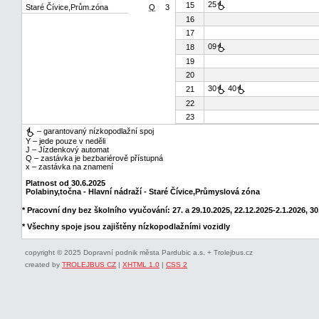
25
15
Staré Čívice,Prům.zóna
Q
3
16
17
09
18
19
20
30
40
21
22
23
– garantovaný nízkopodlažní spoj
Y – jede pouze v neděli
J – Jízdenkový automat
Q – zastávka je bezbariérově přístupná
x – zastávka na znamení
Platnost od 30.6.2025
Polabiny,točna - Hlavní nádraží - Staré Čívice,Průmyslová zóna
* Pracovní dny bez školního vyučování: 27. a 29.10.2025, 22.12.2025-2.1.2026, 30.
* Všechny spoje jsou zajištěny nízkopodlažními vozidly
copyright © 2025 Dopravní podnik města Pardubic a.s. + Trolejbus.cz
created by
TROLEJBUS CZ
|
XHTML 1.0
|
CSS 2