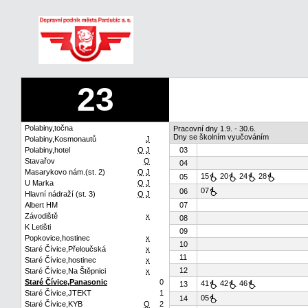
23
Polabiny,točna
Pracovní dny 1.9. - 30.6.
Dny se školním vyučováním
Polabiny,Kosmonautů
J
Polabiny,hotel
Q
J
03
Stavařov
Q
04
Masarykovo nám.(st. 2)
Q
J
15
20
24
28
05
U Marka
Q
J
07
06
Hlavní nádraží (st. 3)
Q
J
Albert HM
07
Závodiště
x
08
K Letišti
09
Popkovice,hostinec
x
10
Staré Čívice,Přeloučská
x
11
Staré Čívice,hostinec
x
12
Staré Čívice,Na Štěpnici
x
Staré Čívice,Panasonic
0
41
42
46
13
Staré Čívice,JTEKT
1
05
14
Staré Čívice,KYB
Q
2