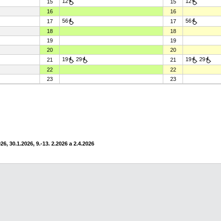
12
12
15
15
16
16
56
56
17
17
18
18
19
19
20
20
19
29
19
29
21
21
22
22
23
23
6, 30.1.2026, 9.-13. 2.2026 a 2.4.2026