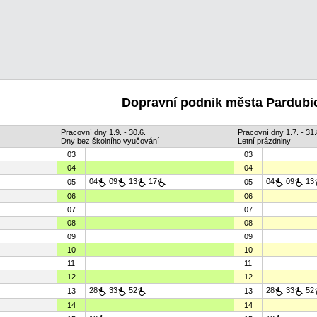
Dopravní podnik města Pardubic
Pracovní dny 1.9. - 30.6.
Pracovní dny 1.7. - 31.
Dny bez školního vyučování
Letní prázdniny
03
03
04
04
04
09
13
17
04
09
13
05
05
06
06
07
07
08
08
09
09
10
10
11
11
12
12
28
33
52
28
33
52
13
13
14
14