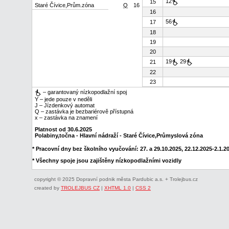
12
15
Staré Čívice,Prům.zóna
Q
16
16
56
17
18
19
20
19
29
21
22
23
– garantovaný nízkopodlažní spoj
Y – jede pouze v neděli
J – Jízdenkový automat
Q – zastávka je bezbariérově přístupná
x – zastávka na znamení
Platnost od 30.6.2025
Polabiny,točna - Hlavní nádraží - Staré Čívice,Průmyslová zóna
* Pracovní dny bez školního vyučování: 27. a 29.10.2025, 22.12.2025-2.1.202
* Všechny spoje jsou zajištěny nízkopodlažními vozidly
copyright © 2025 Dopravní podnik města Pardubic a.s. + Trolejbus.cz
created by
TROLEJBUS CZ
|
XHTML 1.0
|
CSS 2