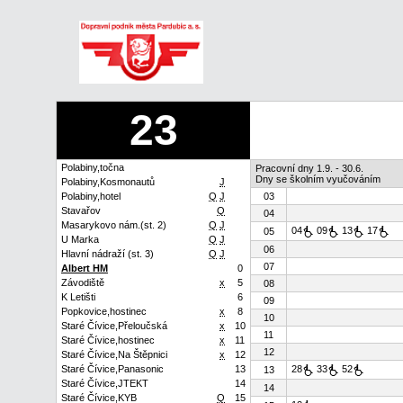
23
Polabiny,točna
Pracovní dny 1.9. - 30.6.
Dny se školním vyučováním
Polabiny,Kosmonautů
J
Polabiny,hotel
Q
J
03
Stavařov
Q
04
Masarykovo nám.(st. 2)
Q
J
04
09
13
17
05
U Marka
Q
J
06
Hlavní nádraží (st. 3)
Q
J
07
Albert HM
0
Závodiště
x
5
08
K Letišti
6
09
Popkovice,hostinec
x
8
10
Staré Čívice,Přeloučská
x
10
11
Staré Čívice,hostinec
x
11
12
Staré Čívice,Na Štěpnici
x
12
Staré Čívice,Panasonic
13
28
33
52
13
Staré Čívice,JTEKT
14
14
Staré Čívice,KYB
Q
15