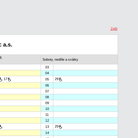
Zpět
 a.s.
8.
Soboty, neděle a svátky
03
04
17
29
05
06
07
08
09
10
11
12
29
13
14