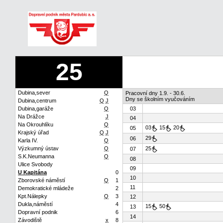
25
Dubina,sever
Q
Pracovní dny 1.9. - 30.6.
Dny se školním vyučováním
Dubina,centrum
Q
J
Dubina,garáže
Q
03
Na Drážce
J
04
Na Okrouhlíku
Q
03
15
20
05
Krajský úřad
Q
J
29
06
Karla IV.
Q
Výzkumný ústav
Q
25
07
S.K.Neumanna
Q
08
Ulice Svobody
09
U Kapitána
0
10
Zborovské náměstí
Q
1
11
Demokratické mládeže
2
Kpt.Nálepky
Q
3
12
Dukla,náměstí
4
15
50
13
Dopravní podnik
6
14
Závodiště
x
8