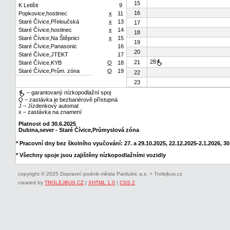
15
K Letišti
9
16
Popkovice,hostinec
x
11
Staré Čívice,Přeloučská
x
13
17
Staré Čívice,hostinec
x
14
18
Staré Čívice,Na Štěpnici
x
15
19
Staré Čívice,Panasonic
16
20
Staré Čívice,JTEKT
17
28
21
Staré Čívice,KYB
Q
18
Staré Čívice,Prům. zóna
Q
19
22
23
– garantovaný nízkopodlažní spoj
Q – zastávka je bezbariérově přístupná
J – Jízdenkový automat
x – zastávka na znamení
Platnost od 30.6.2025
Dubina,sever - Staré Čívice,Průmyslová zóna
* Pracovní dny bez školního vyučování: 27. a 29.10.2025, 22.12.2025-2.1.2026, 30.1
* Všechny spoje jsou zajištěny nízkopodlažními vozidly
copyright © 2025 Dopravní podnik města Pardubic a.s. + Trolejbus.cz
created by
TROLEJBUS CZ
|
XHTML 1.0
|
CSS 2