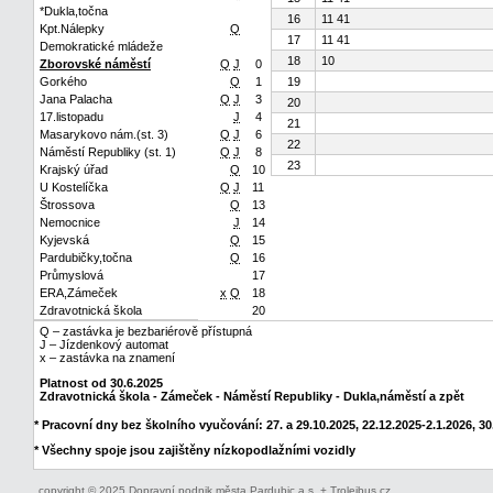
*Dukla,točna
16
11 41
Kpt.Nálepky
Q
17
11 41
Demokratické mládeže
18
10
Zborovské náměstí
Q
J
0
Gorkého
Q
1
19
Jana Palacha
Q
J
3
20
17.listopadu
J
4
21
Masarykovo nám.(st. 3)
Q
J
6
22
Náměstí Republiky (st. 1)
Q
J
8
23
Krajský úřad
Q
10
U Kostelíčka
Q
J
11
Štrossova
Q
13
Nemocnice
J
14
Kyjevská
Q
15
Pardubičky,točna
Q
16
Průmyslová
17
ERA,Zámeček
x
Q
18
Zdravotnická škola
20
Q – zastávka je bezbariérově přístupná
J – Jízdenkový automat
x – zastávka na znamení
Platnost od 30.6.2025
Zdravotnická škola - Zámeček - Náměstí Republiky - Dukla,náměstí a zpět
* Pracovní dny bez školního vyučování: 27. a 29.10.2025, 22.12.2025-2.1.2026, 30.
* Všechny spoje jsou zajištěny nízkopodlažními vozidly
copyright © 2025 Dopravní podnik města Pardubic a.s. + Trolejbus.cz