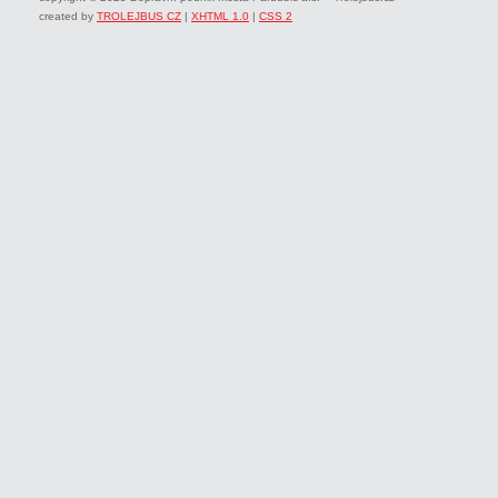
created by
TROLEJBUS CZ
|
XHTML 1.0
|
CSS 2