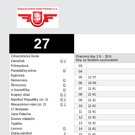
27
Zdravotnická škola
Pracovní dny 1.9. - 30.6.
Dny se školním vyučováním
Zámeček
Q
J
Průmyslová
03
Pardubičky,točna
Q
04
Kyjevská
05
12 37
Nemocnice
Q
06
10 40
Štrossova
Q
07
11 41
U Kostelíčka
Q
08
11 41
Krajský úřad
Q
J
Náměstí Republiky (st. 2)
Q
J
09
11 41
Masarykovo nám.(st. 2)
Q
J
10
11 41
17.listopadu
11
11 41
Jana Palacha
12
11 41
Domov mládeže
13
11 41
Teplého
Lexova
Q
14
11 41
Dukla,náměstí
J
15
11 41