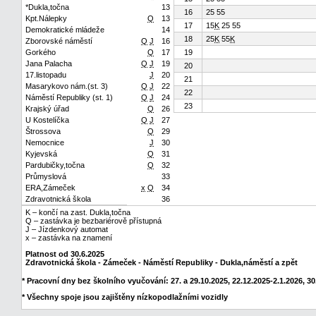
*Dukla,točna
13
16
25 55
Kpt.Nálepky
Q
13
17
15
K
25 55
Demokratické mládeže
14
18
25
K
55
K
Zborovské náměstí
Q
J
16
Gorkého
Q
17
19
Jana Palacha
Q
J
19
20
17.listopadu
J
20
21
Masarykovo nám.(st. 3)
Q
J
22
22
Náměstí Republiky (st. 1)
Q
J
24
23
Krajský úřad
Q
26
U Kostelíčka
Q
J
27
Štrossova
Q
29
Nemocnice
J
30
Kyjevská
Q
31
Pardubičky,točna
Q
32
Průmyslová
33
ERA,Zámeček
x
Q
34
Zdravotnická škola
36
K – končí na zast. Dukla,točna
Q – zastávka je bezbariérově přístupná
J – Jízdenkový automat
x – zastávka na znamení
Platnost od 30.6.2025
Zdravotnická škola - Zámeček - Náměstí Republiky - Dukla,náměstí a zpět
* Pracovní dny bez školního vyučování: 27. a 29.10.2025, 22.12.2025-2.1.2026, 30.
* Všechny spoje jsou zajištěny nízkopodlažními vozidly