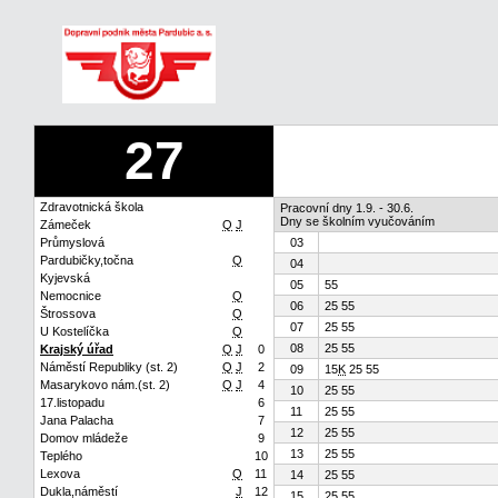
27
Zdravotnická škola
Pracovní dny 1.9. - 30.6.
Dny se školním vyučováním
Zámeček
Q
J
Průmyslová
03
Pardubičky,točna
Q
04
Kyjevská
05
55
Nemocnice
Q
06
25 55
Štrossova
Q
07
25 55
U Kostelíčka
Q
08
25 55
Krajský úřad
Q
J
0
Náměstí Republiky (st. 2)
Q
J
2
09
15
K
25 55
Masarykovo nám.(st. 2)
Q
J
4
10
25 55
17.listopadu
6
11
25 55
Jana Palacha
7
12
25 55
Domov mládeže
9
13
25 55
Teplého
10
Lexova
Q
11
14
25 55
Dukla,náměstí
J
12
15
25 55