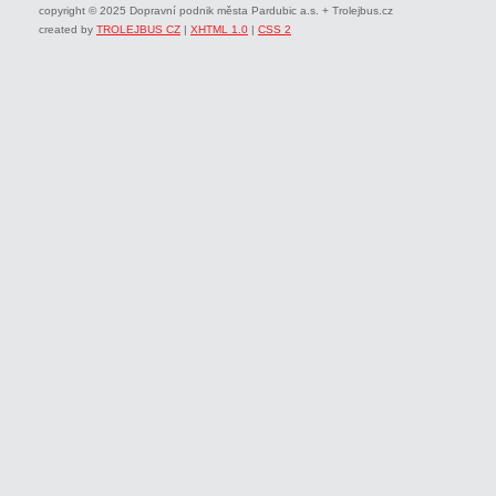
copyright © 2025 Dopravní podnik města Pardubic a.s. + Trolejbus.cz
created by
TROLEJBUS CZ
|
XHTML 1.0
|
CSS 2