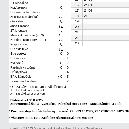
*Dukla,točna
16
24 54
Kpt.Nálepky
Q
17
24 54
Demokratické mládeže
18
21
Zborovské náměstí
Q
J
Gorkého
Q
19
Jana Palacha
Q
J
20
17.listopadu
J
21
Masarykovo nám.(st. 3)
Q
J
22
Náměstí Republiky (st. 1)
Q
J
23
Krajský úřad
Q
U Kostelíčka
Q
J
Štrossova
Q
0
Nemocnice
J
1
Kyjevská
Q
2
Pardubičky,točna
Q
3
Průmyslová
4
ERA,Zámeček
x
Q
5
Zdravotnická škola
7
Q – zastávka je bezbariérově přístupná
J – Jízdenkový automat
x – zastávka na znamení
Platnost od 30.6.2025
Zdravotnická škola - Zámeček - Náměstí Republiky - Dukla,náměstí a zpět
* Pracovní dny bez školního vyučování: 27. a 29.10.2025, 22.12.2025-2.1.2026, 30.
* Všechny spoje jsou zajištěny nízkopodlažními vozidly
copyright © 2025 Dopravní podnik města Pardubic a.s. + Trolejbus.cz