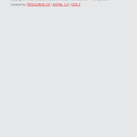
created by
TROLEJBUS CZ
|
XHTML 1.0
|
CSS 2