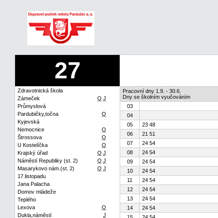
27
Zdravotnická škola
Pracovní dny 1.9. - 30.6.
Dny se školním vyučováním
Zámeček
Q
J
Průmyslová
03
Pardubičky,točna
Q
04
Kyjevská
05
23 48
Nemocnice
Q
06
21 51
Štrossova
Q
07
24 54
U Kostelíčka
Q
08
24 54
Krajský úřad
Q
J
Náměstí Republiky (st. 2)
Q
J
09
24 54
Masarykovo nám.(st. 2)
Q
J
10
24 54
17.listopadu
11
24 54
Jana Palacha
12
24 54
Domov mládeže
13
24 54
Teplého
Lexova
Q
14
24 54
Dukla,náměstí
J
15
24 54