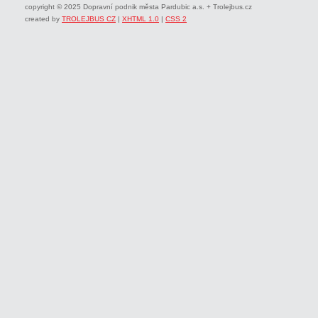
copyright © 2025 Dopravní podnik města Pardubic a.s. + Trolejbus.cz
created by
TROLEJBUS CZ
|
XHTML 1.0
|
CSS 2