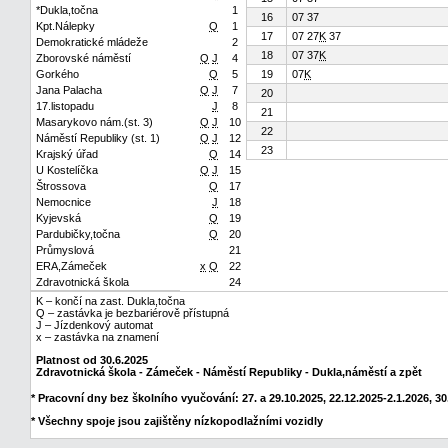
*Dukla,točna
1
16
07 37
Kpt.Nálepky
Q
1
17
07 27
K
37
Demokratické mládeže
2
18
07 37
K
Zborovské náměstí
Q
J
4
Gorkého
Q
5
19
07
K
Jana Palacha
Q
J
7
20
17.listopadu
J
8
21
Masarykovo nám.(st. 3)
Q
J
10
22
Náměstí Republiky (st. 1)
Q
J
12
23
Krajský úřad
Q
14
U Kostelíčka
Q
J
15
Štrossova
Q
17
Nemocnice
J
18
Kyjevská
Q
19
Pardubičky,točna
Q
20
Průmyslová
21
ERA,Zámeček
x
Q
22
Zdravotnická škola
24
K – končí na zast. Dukla,točna
Q – zastávka je bezbariérově přístupná
J – Jízdenkový automat
x – zastávka na znamení
Platnost od 30.6.2025
Zdravotnická škola - Zámeček - Náměstí Republiky - Dukla,náměstí a zpět
* Pracovní dny bez školního vyučování: 27. a 29.10.2025, 22.12.2025-2.1.2026, 30.
* Všechny spoje jsou zajištěny nízkopodlažními vozidly