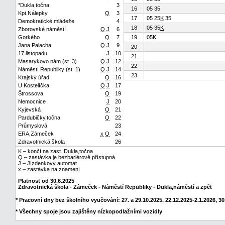
*Dukla,točna
3
16
05 35
Kpt.Nálepky
Q
3
17
05 25
K
35
Demokratické mládeže
4
18
05 35
K
Zborovské náměstí
Q
J
6
Gorkého
Q
7
19
05
K
Jana Palacha
Q
J
9
20
17.listopadu
J
10
21
Masarykovo nám.(st. 3)
Q
J
12
22
Náměstí Republiky (st. 1)
Q
J
14
23
Krajský úřad
Q
16
U Kostelíčka
Q
J
17
Štrossova
Q
19
Nemocnice
J
20
Kyjevská
Q
21
Pardubičky,točna
Q
22
Průmyslová
23
ERA,Zámeček
x
Q
24
Zdravotnická škola
26
K – končí na zast. Dukla,točna
Q – zastávka je bezbariérově přístupná
J – Jízdenkový automat
x – zastávka na znamení
Platnost od 30.6.2025
Zdravotnická škola - Zámeček - Náměstí Republiky - Dukla,náměstí a zpět
* Pracovní dny bez školního vyučování: 27. a 29.10.2025, 22.12.2025-2.1.2026, 30.
* Všechny spoje jsou zajištěny nízkopodlažními vozidly