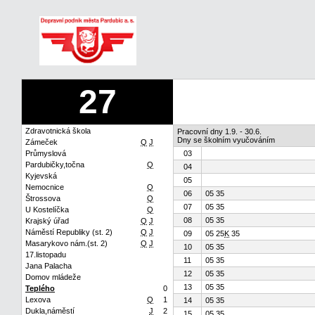
27
Zdravotnická škola
Pracovní dny 1.9. - 30.6.
Dny se školním vyučováním
Zámeček
Q
J
Průmyslová
03
Pardubičky,točna
Q
04
Kyjevská
05
Nemocnice
Q
06
05 35
Štrossova
Q
07
05 35
U Kostelíčka
Q
08
05 35
Krajský úřad
Q
J
Náměstí Republiky (st. 2)
Q
J
09
05 25
K
35
Masarykovo nám.(st. 2)
Q
J
10
05 35
17.listopadu
11
05 35
Jana Palacha
12
05 35
Domov mládeže
13
05 35
Teplého
0
Lexova
Q
1
14
05 35
Dukla,náměstí
J
2
15
05 35