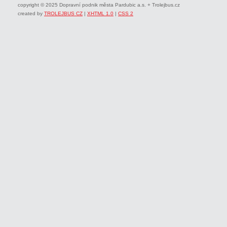
copyright © 2025 Dopravní podnik města Pardubic a.s. + Trolejbus.cz
created by
TROLEJBUS CZ
|
XHTML 1.0
|
CSS 2