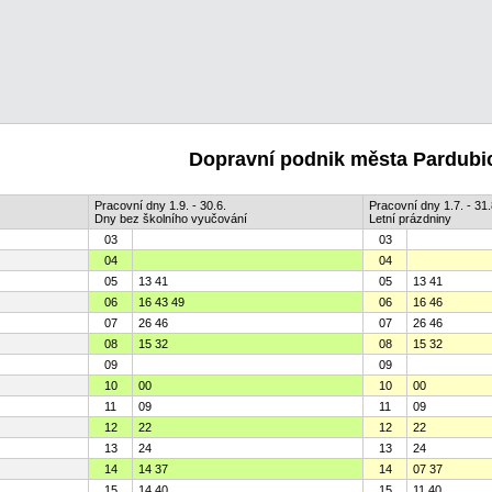
Dopravní podnik města Pardubic
Pracovní dny 1.9. - 30.6.
Pracovní dny 1.7. - 31.
Dny bez školního vyučování
Letní prázdniny
03
03
04
04
05
13 41
05
13 41
06
16 43 49
06
16 46
07
26 46
07
26 46
08
15 32
08
15 32
09
09
10
00
10
00
11
09
11
09
12
22
12
22
13
24
13
24
14
14 37
14
07 37
15
14 40
15
11 40