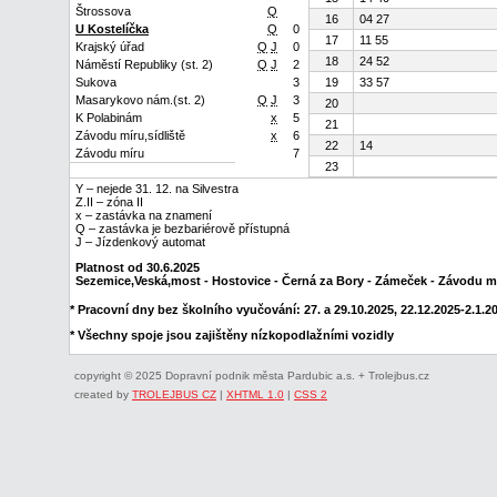
Štrossova
Q
16
04 27
U Kostelíčka
Q
0
17
11 55
Krajský úřad
Q
J
0
18
24 52
Náměstí Republiky (st. 2)
Q
J
2
Sukova
3
19
33 57
Masarykovo nám.(st. 2)
Q
J
3
20
K Polabinám
x
5
21
Závodu míru,sídliště
x
6
22
14
Závodu míru
7
23
Y – nejede 31. 12. na Silvestra
Z.II – zóna II
x – zastávka na znamení
Q – zastávka je bezbariérově přístupná
J – Jízdenkový automat
Platnost od 30.6.2025
Sezemice,Veská,most - Hostovice - Černá za Bory - Zámeček - Závodu m
* Pracovní dny bez školního vyučování: 27. a 29.10.2025, 22.12.2025-2.1.202
* Všechny spoje jsou zajištěny nízkopodlažními vozidly
copyright © 2025 Dopravní podnik města Pardubic a.s. + Trolejbus.cz
created by
TROLEJBUS CZ
|
XHTML 1.0
|
CSS 2