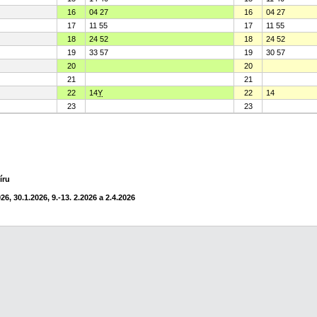
16
04 27
16
04 27
17
11 55
17
11 55
18
24 52
18
24 52
19
33 57
19
30 57
20
20
21
21
22
14
Y
22
14
23
23
íru
6, 30.1.2026, 9.-13. 2.2026 a 2.4.2026