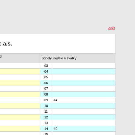
Zpět
 a.s.
8.
Soboty, neděle a svátky
03
04
05
06
07
08
09
14
10
11
12
13
14
49
15