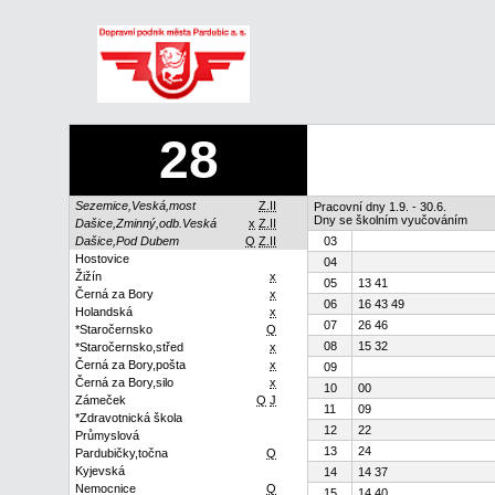
28
Sezemice,Veská,most
Z.II
Pracovní dny 1.9. - 30.6.
Dny se školním vyučováním
Dašice,Zminný,odb.Veská
x
Z.II
Dašice,Pod Dubem
Q
Z.II
03
Hostovice
04
Žižín
x
05
13 41
Černá za Bory
x
06
16 43 49
Holandská
x
07
26 46
*Staročernsko
Q
08
15 32
*Staročernsko,střed
x
Černá za Bory,pošta
x
09
Černá za Bory,silo
x
10
00
Zámeček
Q
J
11
09
*Zdravotnická škola
12
22
Průmyslová
13
24
Pardubičky,točna
Q
Kyjevská
14
14 37
Nemocnice
Q
15
14 40