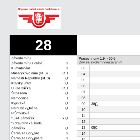
28
Závodu míru
Pracovní dny 1.9. - 30.6.
Dny se školním vyučováním
Závodu míru,sídliště
x
K Polabinám
x
03
Masarykovo nám.(st. 3)
Q
J
04
Náměstí Republiky (st. 3)
Q
05
Krajský úřad
Q
06
U Kostelíčka
Q
J
07
Štrossova
Q
08
Nemocnice
J
Kyjevská
Q
09
38
C
Pardubičky,točna
Q
10
Průmyslová
11
*ERA,Zámeček
x
Q
12
*Zdravotnická škola
13
05
C
Zámeček
Q
Černá za Bory,silo
x
14
Černá za Bory,pošta
x
15