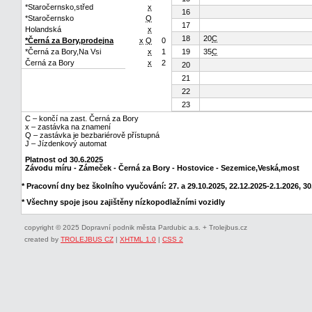
*Staročernsko,střed
x
16
*Staročernsko
Q
17
Holandská
x
18
20
C
*Černá za Bory,prodejna
x
Q
0
*Černá za Bory,Na Vsi
x
1
19
35
C
Černá za Bory
x
2
20
21
22
23
C – končí na zast. Černá za Bory
x – zastávka na znamení
Q – zastávka je bezbariérově přístupná
J – Jízdenkový automat
Platnost od 30.6.2025
Závodu míru - Zámeček - Černá za Bory - Hostovice - Sezemice,Veská,most
* Pracovní dny bez školního vyučování: 27. a 29.10.2025, 22.12.2025-2.1.2026, 30.
* Všechny spoje jsou zajištěny nízkopodlažními vozidly
copyright © 2025 Dopravní podnik města Pardubic a.s. + Trolejbus.cz
created by
TROLEJBUS CZ
|
XHTML 1.0
|
CSS 2