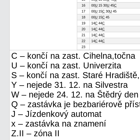
16
00
U
15 30
U
45
C
17
00
U
15
C
30
U
45
18
00
U
15
C
45
19
14
C
44
C
20
14
C
44
C
21
14
C
44
C
22
14
C
44
C
23
C – končí na zast. Cihelna,točna
U – končí na zast. Univerzita
S – končí na zast. Staré Hradiště
Y – nejede 31. 12. na Silvestra
W – nejede 24. 12. na Štědrý den
Q – zastávka je bezbariérově pří
J – Jízdenkový automat
x – zastávka na znamení
Z.II – zóna II