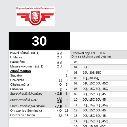
30
Hlavní nádraží (st. 1)
Q
J
Pracovní dny 1.9. - 30.6.
Dny se školním vyučováním
U Marka
Q
J
Palackého
Q
J
03
Masarykovo nám.(st. 1)
Q
J
04
53
C
Zimní stadion
0
05
19
U
30
S
55
C
Stavařov
1
06
15
C
30 45
C
Univerzita
Q
3
07
01
U
15
C
30
U
45
C
Cihelna,točna
Q
5
08
00
U
15
C
30
U
45
C
Fáblovka
x
7
Staré Hradiště,hostinec
x
Z.II
8
09
00
U
15
C
30
U
45
x
Q
10
00
U
15
C
30
U
45
Staré Hradiště,ObÚ
9
Z.II
11
00
U
15
C
30
U
45
C
Staré Hradiště,Na Hledíku
x
Z.II
10
12
00
U
15
C
30
U
45
Ohrazenice,Semtínská
x
Q
13
Ohrazenice,točna
Q
14
13
00
U
15
C
30
U
45
14
00
U
15
C
30
U
45
C
15
00
U
15 30
U
45
C