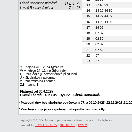
Lázně Bohdaneč,náměstí
Q
Z.II
26
13
22 40 59
Lázně Bohdaneč,točna
Z.II
28
14
14 29 44 59
15
14 29 44 59
16
14 29 44 59
17
14 32
18
02 32
19
02 32
20
02 32
21
02 32
22
37
23
32
Y – nejede 31. 12. na Silvestra
W – nejede 24. 12. na Štědrý den
Q – zastávka je bezbariérově přístupná
J – Jízdenkový automat
x – zastávka na znamení
Z.II – zóna II
Platnost od 30.6.2025
Hlavní nádraží - Globus - Rybitví - Lázně Bohdaneč
* Pracovní dny bez školního vyučování: 27. a 29.10.2025, 22.12.2025-2.1.202
* Všechny spoje jsou zajištěny nízkopodlažními vozidly
copyright © 2025 Dopravní podnik města Pardubic a.s. + Trolejbus.cz
created by
TROLEJBUS CZ
|
XHTML 1.0
|
CSS 2