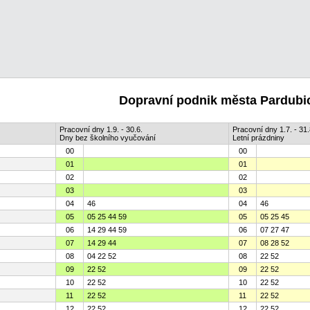
Dopravní podnik města Pardubic
Pracovní dny 1.9. - 30.6.
Pracovní dny 1.7. - 31.
Dny bez školního vyučování
Letní prázdniny
00
00
01
01
02
02
03
03
04
46
04
46
05
05 25 44 59
05
05 25 45
06
14 29 44 59
06
07 27 47
07
14 29 44
07
08 28 52
08
04 22 52
08
22 52
09
22 52
09
22 52
10
22 52
10
22 52
11
22 52
11
22 52
12
22 52
12
22 52