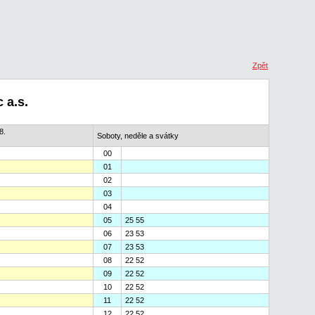
Zpět
 a.s.
8.
Soboty, neděle a svátky
00
01
02
03
04
05
25 55
06
23 53
07
23 53
08
22 52
09
22 52
10
22 52
11
22 52
12
22 52