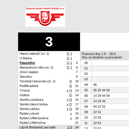
3
Hlavní nádraží (st. 1)
Q
J
Pracovní dny 1.9. - 30.6.
Dny se školním vyučováním
U Marka
Q
J
Palackého
Q
J
0
00
Masarykovo nám.(st. 1)
Q
J
6
01
Zimní stadion
7
02
Stavařov
8
03
Terminál Univerzita (st. 1)
Q
10
04
46
Poděbradská
Q
11
05
05 25 44 59
Trnová
x
Q
13
Globus
Q
14
06
14 29 44 59
Semtín,zastávka
x
Q
15
07
14 29 44
Semtín,hlavní brána
x
Q
17
08
04 22 52
Semtín,vlečka
x
Q
18
09
22 52
Rybitví,závod
x
19
10
22 52
Rybitví,UMA továrna
x
20
Rybitví,UMA točna
21
11
22 52
Lázně Bohdaneč,aut.nádr.
Z.II
24
12
22 52