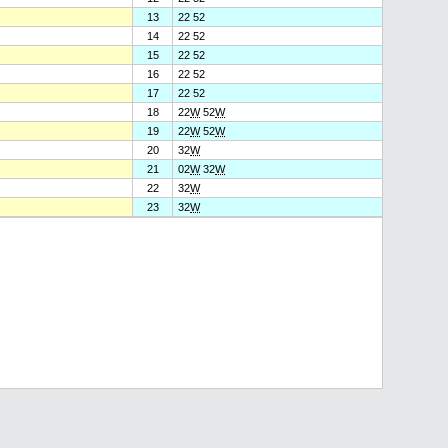
13
22 52
14
22 52
15
22 52
16
22 52
17
22 52
18
22
W
52
W
19
22
W
52
W
20
32
W
21
02
W
32
W
22
32
W
23
32
W