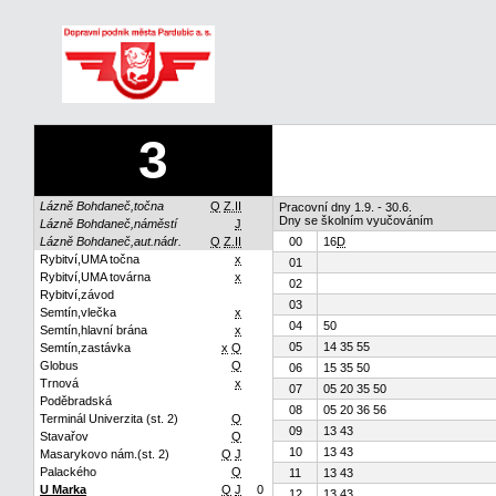
3
Lázně Bohdaneč,točna
Q
Z.II
Pracovní dny 1.9. - 30.6.
Dny se školním vyučováním
Lázně Bohdaneč,náměstí
J
Lázně Bohdaneč,aut.nádr.
Q
Z.II
00
16
D
Rybitví,UMA točna
x
01
Rybitví,UMA továrna
x
02
Rybitví,závod
03
Semtín,vlečka
x
04
50
Semtín,hlavní brána
x
05
14 35 55
Semtín,zastávka
x
Q
Globus
Q
06
15 35 50
Trnová
x
07
05 20 35 50
Poděbradská
08
05 20 36 56
Terminál Univerzita (st. 2)
Q
09
13 43
Stavařov
Q
10
13 43
Masarykovo nám.(st. 2)
Q
J
Palackého
Q
11
13 43
U Marka
Q
J
0
12
13 43