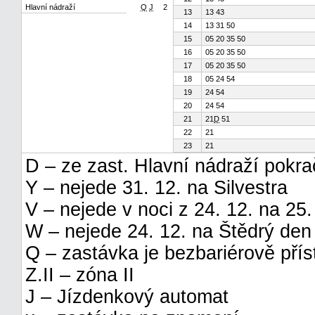
Hlavní nádraží
Q
J
2
13
13 43
14
13 31 50
15
05 20 35 50
16
05 20 35 50
17
05 20 35 50
18
05 24 54
19
24 54
20
24 54
21
21
D
51
22
21
23
21
D – ze zast. Hlavní nádraží pokr
Y – nejede 31. 12. na Silvestra
V – nejede v noci z 24. 12. na 25. 
W – nejede 24. 12. na Štědrý den
Q – zastávka je bezbariérově pří
Z.II – zóna II
J – Jízdenkový automat