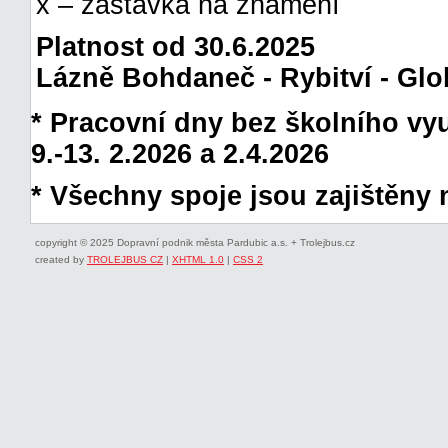
x – zastávka na znamení
Platnost od 30.6.2025
Lázně Bohdaneč - Rybitví - Glo
* Pracovní dny bez školního vyuč
9.-13. 2.2026 a 2.4.2026
* Všechny spoje jsou zajištěny 
copyright © 2025 Dopravní podnik města Pardubic a.s. + Trolejbus.cz
created by
TROLEJBUS CZ
|
XHTML 1.0
|
CSS 2