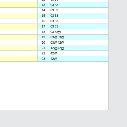
13
03 33
14
03 33
15
03 33
16
03 33
17
03 33
18
03 33
W
19
03
W
33
W
20
03
W
42
W
21
12
W
42
W
22
42
W
23
42
W