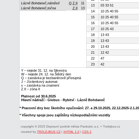
Lázně Bohdaneč,náměstí
Q
Z.II
11
13
03 33 51
Lázně Bohdaneč,točna
Z.II
13
14
10 25 40 55
15
10 25 40 55
16
10 25 40 55
17
10 25 43
18
13 43
19
13 43
20
13 43
21
12 42
22
47
23
42
Y – nejede 31. 12. na Silvestra
W – nejede 24. 12. na Štědrý den
Q – zastávka je bezbariérově přístupná
J – Jízdenkový automat
x – zastávka na znamení
Z.II – zóna II
Platnost od 30.6.2025
Hlavní nádraží - Globus - Rybitví - Lázně Bohdaneč
* Pracovní dny bez školního vyučování: 27. a 29.10.2025, 22.12.2025-2.1.202
* Všechny spoje jsou zajištěny nízkopodlažními vozidly
copyright © 2025 Dopravní podnik města Pardubic a.s. + Trolejbus.cz
created by
TROLEJBUS CZ
|
XHTML 1.0
|
CSS 2