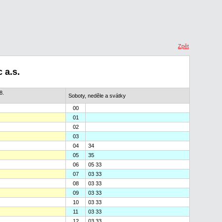
Zpět
 a.s.
8.
Soboty, neděle a svátky
00
01
02
03
04
34
05
35
06
05 33
07
03 33
08
03 33
09
03 33
10
03 33
11
03 33
12
03 33