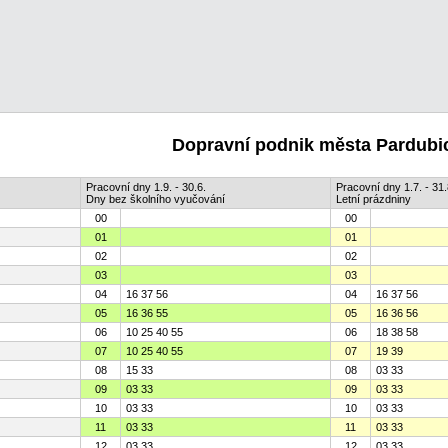
Dopravní podnik města Pardubic
Pracovní dny 1.9. - 30.6.
Pracovní dny 1.7. - 31.
Dny bez školního vyučování
Letní prázdniny
00
00
01
01
02
02
03
03
04
16 37 56
04
16 37 56
05
16 36 55
05
16 36 56
06
10 25 40 55
06
18 38 58
07
10 25 40 55
07
19 39
08
15 33
08
03 33
09
03 33
09
03 33
10
03 33
10
03 33
11
03 33
11
03 33
12
03 33
12
03 33