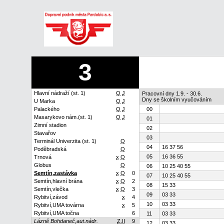
3
Hlavní nádraží (st. 1)
Q
J
Pracovní dny 1.9. - 30.6.
Dny se školním vyučováním
U Marka
Q
J
Palackého
Q
J
00
Masarykovo nám.(st. 1)
Q
J
01
Zimní stadion
02
Stavařov
03
Terminál Univerzita (st. 1)
Q
04
16 37 56
Poděbradská
Q
05
16 36 55
Trnová
x
Q
Globus
Q
06
10 25 40 55
Semtín,zastávka
x
Q
0
07
10 25 40 55
Semtín,hlavní brána
x
Q
2
08
15 33
Semtín,vlečka
x
Q
3
09
03 33
Rybitví,závod
x
4
10
03 33
Rybitví,UMA továrna
x
5
Rybitví,UMA točna
6
11
03 33
Lázně Bohdaneč,aut.nádr.
Z.II
9
12
03 33