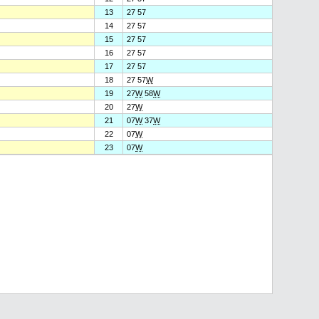
13
27 57
14
27 57
15
27 57
16
27 57
17
27 57
18
27 57
W
19
27
W
58
W
20
27
W
21
07
W
37
W
22
07
W
23
07
W