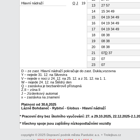
Hlavní nádraží
Q
J
19
13
27 57
14
15 34 49
15
04 19 34 49
16
04 19 34 49
17
04 19 34 49
18
08 38
19
08 38
20
08 38
21
07
D
37
22
07
23
07
D – ze zast. Hlavní nádraží pokračuje do zast. Dukla,vozovna
Y – nejede 31. 12. na Silvestra
V – nejede v noci z 24. 12. na 25. 12. a z 31. 12. na 1. 1.
W – nejede 24. 12. na Štědrý den
Q – zastávka je bezbariérově přístupná
Z.II – zóna II
J – Jízdenkový automat
x – zastávka na znamení
Platnost od 30.6.2025
Lázně Bohdaneč - Rybitví - Globus - Hlavní nádraží
* Pracovní dny bez školního vyučování: 27. a 29.10.2025, 22.12.2025-2.1.202
* Všechny spoje jsou zajištěny nízkopodlažními vozidly
copyright © 2025 Dopravní podnik města Pardubic a.s. + Trolejbus.cz