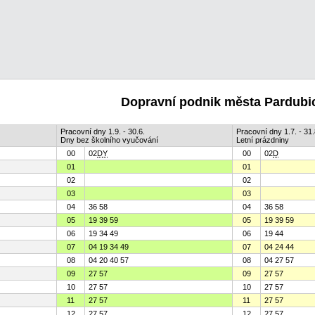
Dopravní podnik města Pardubic
Pracovní dny 1.9. - 30.6.
Pracovní dny 1.7. - 31.
Dny bez školního vyučování
Letní prázdniny
00
02
D
Y
00
02
D
01
01
02
02
03
03
04
36 58
04
36 58
05
19 39 59
05
19 39 59
06
19 34 49
06
19 44
07
04 19 34 49
07
04 24 44
08
04 20 40 57
08
04 27 57
09
27 57
09
27 57
10
27 57
10
27 57
11
27 57
11
27 57
12
27 57
12
27 57