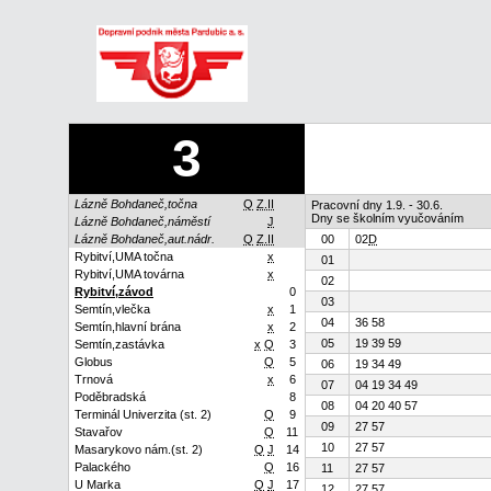
3
Lázně Bohdaneč,točna
Q
Z.II
Pracovní dny 1.9. - 30.6.
Dny se školním vyučováním
Lázně Bohdaneč,náměstí
J
Lázně Bohdaneč,aut.nádr.
Q
Z.II
00
02
D
Rybitví,UMA točna
x
01
Rybitví,UMA továrna
x
02
Rybitví,závod
0
03
Semtín,vlečka
x
1
04
36 58
Semtín,hlavní brána
x
2
05
19 39 59
Semtín,zastávka
x
Q
3
Globus
Q
5
06
19 34 49
Trnová
x
6
07
04 19 34 49
Poděbradská
8
08
04 20 40 57
Terminál Univerzita (st. 2)
Q
9
09
27 57
Stavařov
Q
11
10
27 57
Masarykovo nám.(st. 2)
Q
J
14
Palackého
Q
16
11
27 57
U Marka
Q
J
17
12
27 57