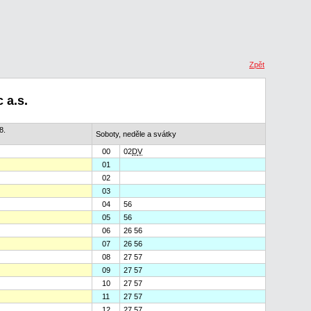
Zpět
 a.s.
8.
Soboty, neděle a svátky
00
02
D
V
01
02
03
04
56
05
56
06
26 56
07
26 56
08
27 57
09
27 57
10
27 57
11
27 57
12
27 57