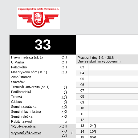
33
Hlavní nádraží (st. 1)
Q
J
Pracovní dny 1.9. - 30.6.
Dny se školním vyučováním
U Marka
Q
J
Palackého
Q
J
03
Masarykovo nám.(st. 1)
Q
J
04
Zimní stadion
05
Stavařov
06
Terminál Univerzita (st. 1)
Q
07
Poděbradská
Q
08
Trnová
x
Q
Globus
Q
09
Semtín,zastávka
x
Q
10
Semtín,hlavní brána
x
Q
11
Semtín,vlečka
x
Q
12
Rybitví,závod
x
13
24
R
*Rybitví,léčebna
x
Z.II
x
Q
14
10
R
*Rybitví,křižovatka
0
Z.II
15
00
R