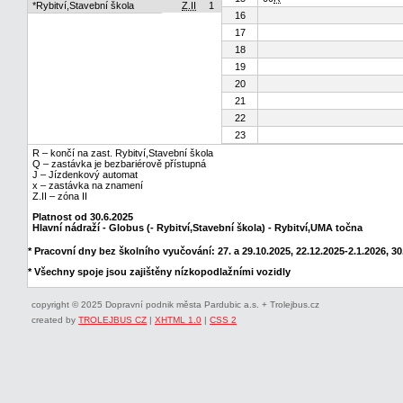
*Rybitví,Stavební škola
Z.II
1
16
17
18
19
20
21
22
23
R – končí na zast. Rybitví,Stavební škola
Q – zastávka je bezbariérově přístupná
J – Jízdenkový automat
x – zastávka na znamení
Z.II – zóna II
Platnost od 30.6.2025
Hlavní nádraží - Globus (- Rybitví,Stavební škola) - Rybitví,UMA točna
* Pracovní dny bez školního vyučování: 27. a 29.10.2025, 22.12.2025-2.1.2026, 30.
* Všechny spoje jsou zajištěny nízkopodlažními vozidly
copyright © 2025 Dopravní podnik města Pardubic a.s. + Trolejbus.cz
created by
TROLEJBUS CZ
|
XHTML 1.0
|
CSS 2