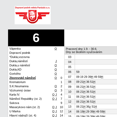
6
Vápenka
Q
Pracovní dny 1.9. - 30.6.
Dny se školním vyučováním
Dopravní podnik
*Dukla,vozovna
03
Dukla,náměstí
J
04
Dukla,u náměstí
Q
05
Dukla,KD
Q
06
59
Gorkého
Q
07
09 19 29 39
H
49 59
H
Zborovské náměstí
Q
0
08
09 21
H
36 51
H
Krematorium
1
S.K.Neumanna
Q
2
09
06 21
H
36 51
H
Výzkumný ústav
Q
3
10
06 21
H
36 51
H
Karla IV.
Q
J
4
11
06 21
H
36 51
H
Náměstí Republiky (st. 2)
Q
J
7
12
06 21
H
36 51
H
Sukova
9
13
06 21
H
36
z
51
H
Masarykovo nám.(st. 2)
Q
J
10
U Marka
Q
J
12
14
06 19
H
29 39
H
49 59
H
Hlavní nádraží (st. 4)
Q
J
14
15
09 19
H
29 39
H
49 59
H