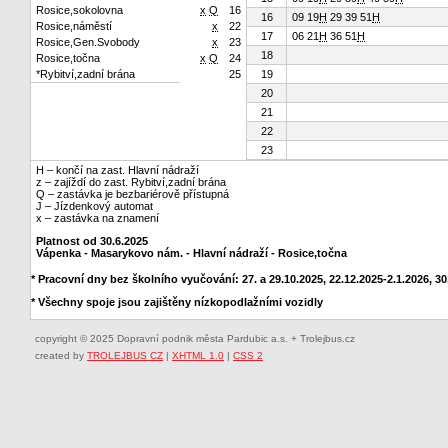
Rosice,sokolovna
x
Q
16
16
09 19
H
29 39 51
H
Rosice,náměstí
x
22
17
06 21
H
36 51
H
Rosice,Gen.Svobody
x
23
18
Rosice,točna
x
Q
24
*Rybitví,zadní brána
25
19
20
21
22
23
H – končí na zast. Hlavní nádraží
z – zajíždí do zast. Rybitví,zadní brána
Q – zastávka je bezbariérově přístupná
J – Jízdenkový automat
x – zastávka na znamení
Platnost od 30.6.2025
Vápenka - Masarykovo nám. - Hlavní nádraží - Rosice,točna
* Pracovní dny bez školního vyučování: 27. a 29.10.2025, 22.12.2025-2.1.2026, 30.
* Všechny spoje jsou zajištěny nízkopodlažními vozidly
copyright © 2025 Dopravní podnik města Pardubic a.s. + Trolejbus.cz
created by
TROLEJBUS CZ
|
XHTML 1.0
|
CSS 2