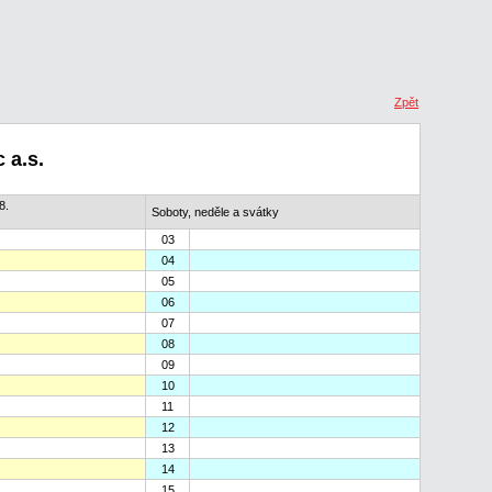
Zpět
 a.s.
8.
Soboty, neděle a svátky
03
04
05
06
07
08
09
10
11
12
13
14
15