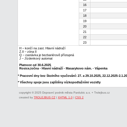
16
17
18
19
20
21
22
23
H – končí na zast. Hlavní nádraží
Z.II – zóna II
Q – zastávka je bezbariérově přístupná
J – Jízdenkový automat
Platnost od 30.6.2025
Rosice,točna - Hlavní nádraží - Masarykovo nám. - Vápenka
* Pracovní dny bez školního vyučování: 27. a 29.10.2025, 22.12.2025-2.1.202
* Všechny spoje jsou zajištěny nízkopodlažními vozidly
copyright © 2025 Dopravní podnik města Pardubic a.s. + Trolejbus.cz
created by
TROLEJBUS CZ
|
XHTML 1.0
|
CSS 2