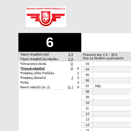
6
*Staré Hradiště,ObÚ
Z.II
Pracovní dny 1.9. - 30.6.
Dny se školním vyučováním
*Staré Hradiště,Na Hledíku
Z.II
*Ohrazenice,škola
Q
03
*Trnová,náměstí
Q
0
04
*Polabiny,Jiřího Potůčka
2
05
*Polabiny,Sluneční
J
3
06
*Kréta
4
07
34
H
Hlavní nádraží (st. 2)
Q
J
9
08
09
10
11
12
13
14
15