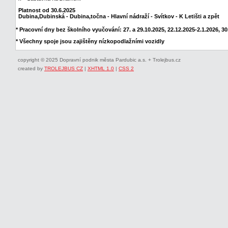
Platnost od 30.6.2025
Dubina,Dubinská - Dubina,točna - Hlavní nádraží - Svítkov - K Letišti a zpět
* Pracovní dny bez školního vyučování: 27. a 29.10.2025, 22.12.2025-2.1.2026, 30.
* Všechny spoje jsou zajištěny nízkopodlažními vozidly
copyright © 2025 Dopravní podnik města Pardubic a.s. + Trolejbus.cz
created by
TROLEJBUS CZ
|
XHTML 1.0
|
CSS 2