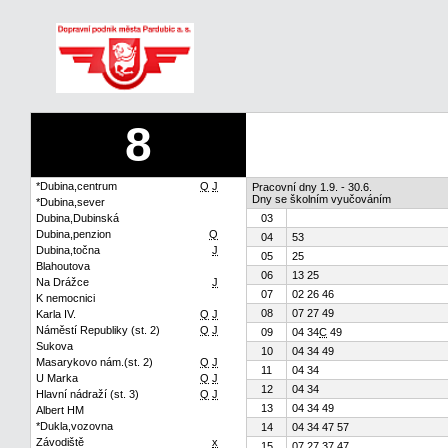
8
*Dubina,centrum
Q
J
Pracovní dny 1.9. - 30.6.
Dny se školním vyučováním
*Dubina,sever
Dubina,Dubinská
03
Dubina,penzion
Q
04
53
Dubina,točna
J
05
25
Blahoutova
06
13 25
Na Drážce
J
07
02 26 46
K nemocnici
08
07 27 49
Karla IV.
Q
J
Náměstí Republiky (st. 2)
Q
J
09
04 34
C
49
Sukova
10
04 34 49
Masarykovo nám.(st. 2)
Q
J
11
04 34
U Marka
Q
J
12
04 34
Hlavní nádraží (st. 3)
Q
J
13
04 34 49
Albert HM
*Dukla,vozovna
14
04 34 47 57
Závodiště
x
15
07 27 37 47