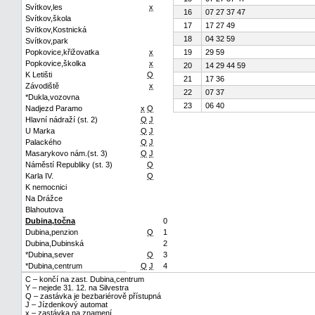
Svítkov,les
x
16
07 27 37 47
Svítkov,škola
17
17 27 49
Svítkov,Kostnická
18
04 32 59
Svítkov,park
Popkovice,křižovatka
x
19
29 59
Popkovice,školka
x
20
14 29 44 59
K Letišti
Q
21
17 36
Závodiště
x
22
07 37
*Dukla,vozovna
23
06 40
Nadjezd Paramo
x
Q
Hlavní nádraží (st. 2)
Q
J
U Marka
Q
J
Palackého
Q
J
Masarykovo nám.(st. 3)
Q
J
Náměstí Republiky (st. 3)
Q
Karla IV.
Q
K nemocnici
Na Drážce
Blahoutova
Dubina,točna
0
Dubina,penzion
Q
1
Dubina,Dubinská
2
*Dubina,sever
Q
3
*Dubina,centrum
Q
J
4
C – končí na zast. Dubina,centrum
Y – nejede 31. 12. na Silvestra
Q – zastávka je bezbariérově přístupná
J – Jízdenkový automat
x – zastávka na znamení