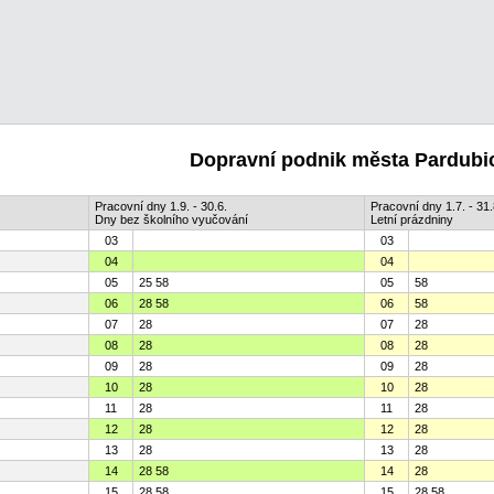
Dopravní podnik města Pardubic
Pracovní dny 1.9. - 30.6.
Pracovní dny 1.7. - 31.
Dny bez školního vyučování
Letní prázdniny
03
03
04
04
05
25 58
05
58
06
28 58
06
58
07
28
07
28
08
28
08
28
09
28
09
28
10
28
10
28
11
28
11
28
12
28
12
28
13
28
13
28
14
28 58
14
28
15
28 58
15
28 58