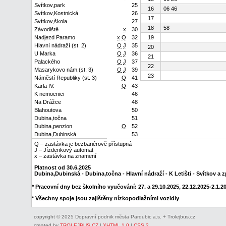
Svítkov,park
25
16
06 46
Svítkov,Kostnická
26
17
Svítkov,škola
27
18
58
Závodiště
x
30
Nadjezd Paramo
x
Q
32
19
Hlavní nádraží (st. 2)
Q
J
35
20
U Marka
Q
J
36
21
Palackého
Q
J
37
22
Masarykovo nám.(st. 3)
Q
J
39
23
Náměstí Republiky (st. 3)
Q
41
Karla IV.
Q
43
K nemocnici
46
Na Drážce
48
Blahoutova
50
Dubina,točna
51
Dubina,penzion
Q
52
Dubina,Dubinská
53
Q – zastávka je bezbariérově přístupná
J – Jízdenkový automat
x – zastávka na znamení
Platnost od 30.6.2025
Dubina,Dubinská - Dubina,točna - Hlavní nádraží - K Letišti - Svítkov a z
* Pracovní dny bez školního vyučování: 27. a 29.10.2025, 22.12.2025-2.1.202
* Všechny spoje jsou zajištěny nízkopodlažními vozidly
copyright © 2025 Dopravní podnik města Pardubic a.s. + Trolejbus.cz
created by
TROLEJBUS CZ
|
XHTML 1.0
|
CSS 2