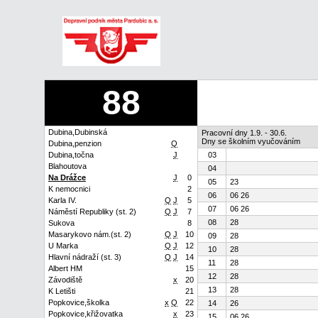
88
Dubina,Dubinská
Pracovní dny 1.9. - 30.6.
Dny se školním vyučováním
Dubina,penzion
Q
Dubina,točna
J
03
Blahoutova
04
Na Drážce
J
0
05
23
K nemocnici
2
06
06 26
Karla IV.
Q
J
5
07
06 26
Náměstí Republiky (st. 2)
Q
J
7
08
28
Sukova
8
Masarykovo nám.(st. 2)
Q
J
10
09
28
U Marka
Q
J
12
10
28
Hlavní nádraží (st. 3)
Q
J
14
11
28
Albert HM
15
12
28
Závodiště
x
20
13
28
K Letišti
21
Popkovice,školka
x
Q
22
14
26
Popkovice,křižovatka
x
23
15
06 26