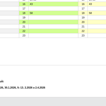
16
43
16
43
17
17
18
58
18
58
19
19
20
20
21
21
22
22
23
23
pět
6, 30.1.2026, 9.-13. 2.2026 a 2.4.2026