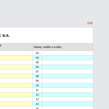
Zpět
 a.s.
8.
Soboty, neděle a svátky
03
04
05
06
07
08
09
10
11
12
13
14
15