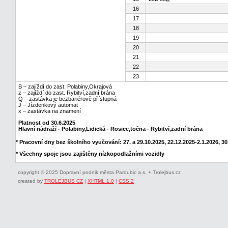
16
17
18
19
20
21
22
23
B – zajíždí do zast. Polabiny,Okrajová
z – zajíždí do zast. Rybitví,zadní brána
Q – zastávka je bezbariérově přístupná
J – Jízdenkový automat
x – zastávka na znamení
Platnost od 30.6.2025
Hlavní nádraží - Polabiny,Lidická - Rosice,točna - Rybitví,zadní brána
* Pracovní dny bez školního vyučování: 27. a 29.10.2025, 22.12.2025-2.1.2026, 30.
* Všechny spoje jsou zajištěny nízkopodlažními vozidly
copyright © 2025 Dopravní podnik města Pardubic a.s. + Trolejbus.cz
created by
TROLEJBUS CZ
|
XHTML 1.0
|
CSS 2