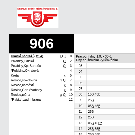
906
Hlavní nádraží (st. 4)
Q
J
0
Pracovní dny 1.9. - 30.6.
Dny se školním vyučováním
Polabiny,Lidická
Q
2
Polabiny,Kpt.Bartoše
Q
3
03
*Polabiny,Okrajová
4
04
Kréta
x
5
05
Rosice,sokolovna
x
Q
7
06
Rosice,náměstí
x
8
07
Rosice,Gen.Svobody
x
9
08
15
B
45
B
Rosice,točna
x
Q
10
*Rybitví,zadní brána
12
09
25
B
10
05
B
45
B
11
25
B
12
25
B
13
05
B
45
B
z
14
25
B
55
B
15
25
B
55
B