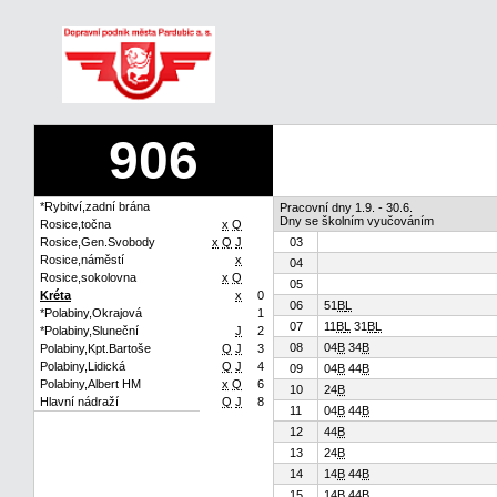
906
*Rybitví,zadní brána
Pracovní dny 1.9. - 30.6.
Dny se školním vyučováním
Rosice,točna
x
Q
Rosice,Gen.Svobody
x
Q
J
03
Rosice,náměstí
x
04
Rosice,sokolovna
x
Q
05
Kréta
x
0
06
51
B
L
*Polabiny,Okrajová
1
07
11
B
L
31
B
L
*Polabiny,Sluneční
J
2
08
04
B
34
B
Polabiny,Kpt.Bartoše
Q
J
3
Polabiny,Lidická
Q
J
4
09
04
B
44
B
Polabiny,Albert HM
x
Q
6
10
24
B
Hlavní nádraží
Q
J
8
11
04
B
44
B
12
44
B
13
24
B
14
14
B
44
B
15
14
B
44
B