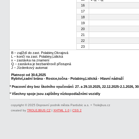
16
17
18
19
20
21
22
23
B – zajíždí do zast. Polabiny,Okrajová
L – končí na zast. Polabiny,Lidická
x – zastávka na znamení
Q – zastávka je bezbariérově přístupná
J – Jízdenkový automat
Platnost od 30.6.2025
Rybitví,zadní brána - Rosice,točna - Polabiny,Lidická - Hlavní nádraží
* Pracovní dny bez školního vyučování: 27. a 29.10.2025, 22.12.2025-2.1.2026, 30.
* Všechny spoje jsou zajištěny nízkopodlažními vozidly
copyright © 2025 Dopravní podnik města Pardubic a.s. + Trolejbus.cz
created by
TROLEJBUS CZ
|
XHTML 1.0
|
CSS 2