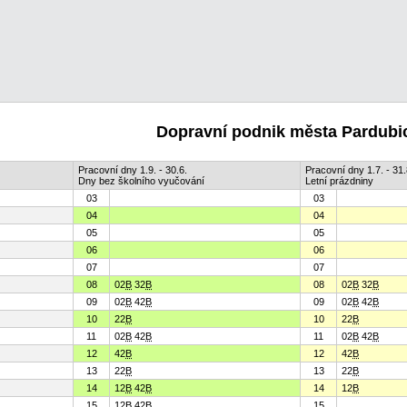
Dopravní podnik města Pardubic
Pracovní dny 1.9. - 30.6.
Pracovní dny 1.7. - 31.
Dny bez školního vyučování
Letní prázdniny
03
03
04
04
05
05
06
06
07
07
08
02
B
32
B
08
02
B
32
B
09
02
B
42
B
09
02
B
42
B
10
22
B
10
22
B
11
02
B
42
B
11
02
B
42
B
12
42
B
12
42
B
13
22
B
13
22
B
14
12
B
42
B
14
12
B
15
12
B
42
B
15