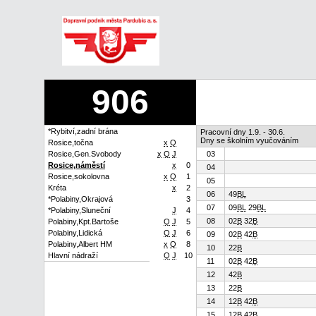
906
*Rybitví,zadní brána
Pracovní dny 1.9. - 30.6.
Dny se školním vyučováním
Rosice,točna
x
Q
Rosice,Gen.Svobody
x
Q
J
03
Rosice,náměstí
x
0
04
Rosice,sokolovna
x
Q
1
05
Kréta
x
2
06
49
B
L
*Polabiny,Okrajová
3
07
09
B
L
29
B
L
*Polabiny,Sluneční
J
4
08
02
B
32
B
Polabiny,Kpt.Bartoše
Q
J
5
Polabiny,Lidická
Q
J
6
09
02
B
42
B
Polabiny,Albert HM
x
Q
8
10
22
B
Hlavní nádraží
Q
J
10
11
02
B
42
B
12
42
B
13
22
B
14
12
B
42
B
15
12
B
42
B