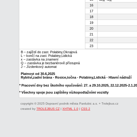
16
17
18
19
20
21
22
23
B – zajíždí do zast. Polabiny,Okrajová
L – končí na zast. Polabiny,Lidická
x – zastávka na znamení
Q – zastávka je bezbariérově přístupná
J – Jízdenkový automat
Platnost od 30.6.2025
Rybitví,zadní brána - Rosice,točna - Polabiny,Lidická - Hlavní nádraží
* Pracovní dny bez školního vyučování: 27. a 29.10.2025, 22.12.2025-2.1.202
* Všechny spoje jsou zajištěny nízkopodlažními vozidly
copyright © 2025 Dopravní podnik města Pardubic a.s. + Trolejbus.cz
created by
TROLEJBUS CZ
|
XHTML 1.0
|
CSS 2