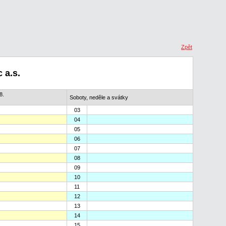
Zpět
 a.s.
8.
Soboty, neděle a svátky
03
04
05
06
07
08
09
10
11
12
13
14
15