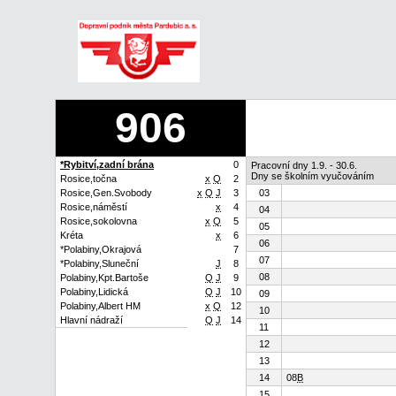
906
*Rybitví,zadní brána
0
Pracovní dny 1.9. - 30.6.
Dny se školním vyučováním
Rosice,točna
x
Q
2
Rosice,Gen.Svobody
x
Q
J
3
03
Rosice,náměstí
x
4
04
Rosice,sokolovna
x
Q
5
05
Kréta
x
6
06
*Polabiny,Okrajová
7
07
*Polabiny,Sluneční
J
8
08
Polabiny,Kpt.Bartoše
Q
J
9
Polabiny,Lidická
Q
J
10
09
Polabiny,Albert HM
x
Q
12
10
Hlavní nádraží
Q
J
14
11
12
13
14
08
B
15