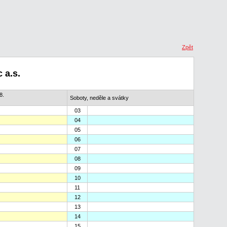
Zpět
 a.s.
8.
Soboty, neděle a svátky
03
04
05
06
07
08
09
10
11
12
13
14
15