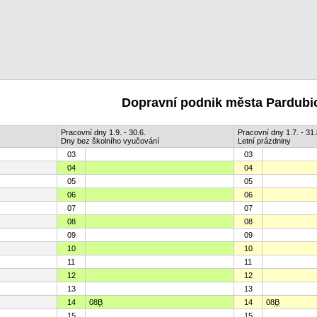
Dopravní podnik města Pardubic
Pracovní dny 1.9. - 30.6.
Pracovní dny 1.7. - 31.
Dny bez školního vyučování
Letní prázdniny
03
03
04
04
05
05
06
06
07
07
08
08
09
09
10
10
11
11
12
12
13
13
14
08
B
14
08
B
15
15