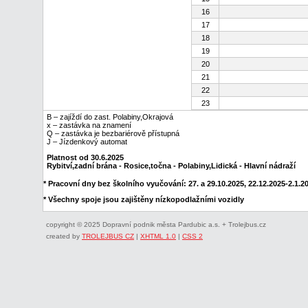
16
17
18
19
20
21
22
23
B – zajíždí do zast. Polabiny,Okrajová
x – zastávka na znamení
Q – zastávka je bezbariérově přístupná
J – Jízdenkový automat
Platnost od 30.6.2025
Rybitví,zadní brána - Rosice,točna - Polabiny,Lidická - Hlavní nádraží
* Pracovní dny bez školního vyučování: 27. a 29.10.2025, 22.12.2025-2.1.202
* Všechny spoje jsou zajištěny nízkopodlažními vozidly
copyright © 2025 Dopravní podnik města Pardubic a.s. + Trolejbus.cz
created by
TROLEJBUS CZ
|
XHTML 1.0
|
CSS 2